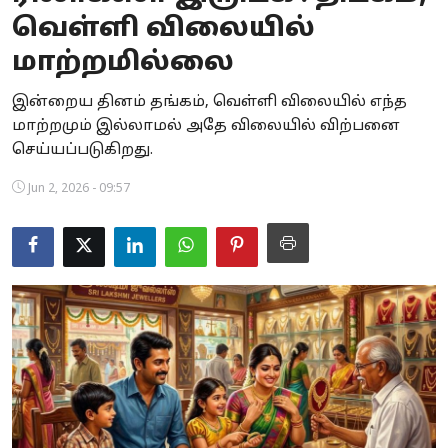
வெள்ளி விலையில்
Business
மாற்றமில்லை
Crime
இன்றைய தினம் தங்கம், வெள்ளி விலையில் எந்த
Tamilnadu
மாற்றமும் இல்லாமல் அதே விலையில் விற்பனை
செய்யப்படுகிறது.
National
Jun 2, 2026 - 09:57
World
Astrology
Spirituality
Weather
Politics