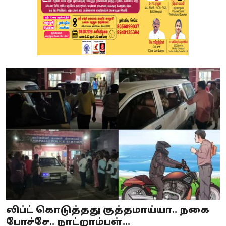
லிப்ட் கொடுத்தது குத்தமாய்யா.. நகை
போச்சே.. நாட்றாம்பள்...