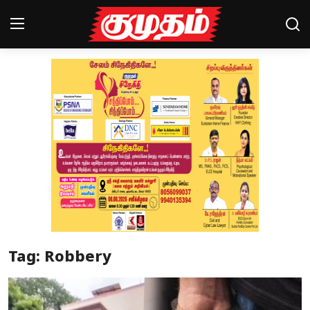
Home
Magazines
Games
Cinema
Videos
Health
Tag: Robbery
Sports
Special Story