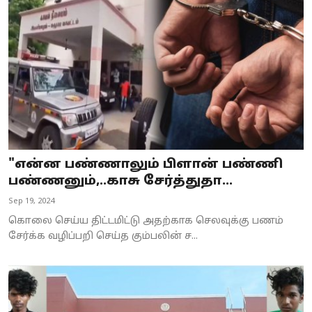
Business
Crime
Tamilnadu
National
World
"என்ன பண்ணாலும் பிளான் பண்ணி
Astrology
பண்ணனும்,..காசு சேர்த்துதா...
Sep 19, 2024
Spirituality
கொலை செய்ய திட்டமிட்டு அதற்காக செலவுக்கு பணம்
Weather
சேர்க்க வழிப்பறி செய்த கும்பலின் ச...
Politics