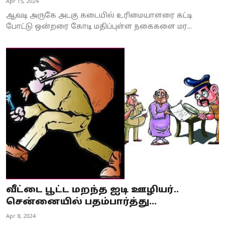
Apr 15, 2024
ஆவடி அருகே அடகு கடையில் உரிமையாளரை கட்டி
போட்டு ஒன்றரை கோடி மதிப்புள்ள நகைகளை மர...
வீட்டை பூட்ட மறந்த ஐடி ஊழியர்..
சென்னையில் பதம்பார்த்து...
Apr 8, 2024