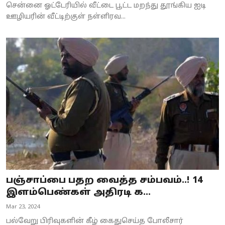
சென்னை ஓட்டேரியில் வீட்டை பூட்ட மறந்து தூங்கிய ஐடி
ஊழியரின் வீட்டிற்குள் நள்ளிரவ...
பஞ்சாப்பை பதற வைத்த சம்பவம்..! 14
இளம்பெண்கள் அதிரடி க...
Mar 23, 2024
பல்வேறு பிரிவுகளின் கீழ் கைதுசெய்த போலீசார்