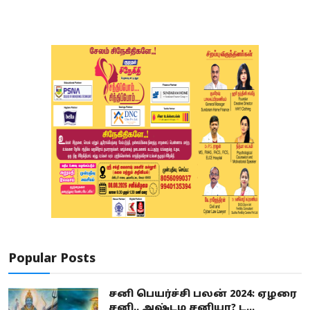
Popular Posts
சனி பெயர்ச்சி பலன் 2024: ஏழரை
சனி.. அஷ்டம சனியா? ட...