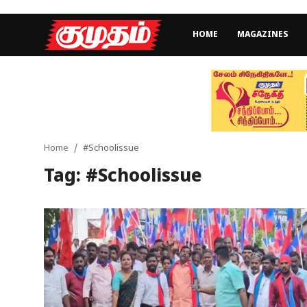
HOME
MAGAZINES
Home
Magazines
Games
Home
#Schoolissue
Tag: #Schoolissue
Cinema
Videos
Health
Sports
Special Story