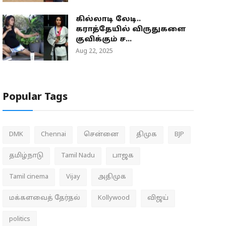
கில்லாடி லேடி..
கராத்தேயில் விருதுகளை
குவிக்கும் ச...
Aug 22, 2025
Popular Tags
DMK
Chennai
சென்னை
திமுக
BJP
தமிழ்நாடு
Tamil Nadu
பாஜக
Tamil cinema
Vijay
அதிமுக
மக்களவைத் தேர்தல்
Kollywood
விஜய்
politics