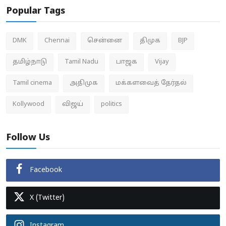
Popular Tags
DMK
Chennai
சென்னை
திமுக
BJP
தமிழ்நாடு
Tamil Nadu
பாஜக
Vijay
Tamil cinema
அதிமுக
மக்களவைத் தேர்தல்
Kollywood
விஜய்
politics
Follow Us
Facebook
X (Twitter)
Instagram