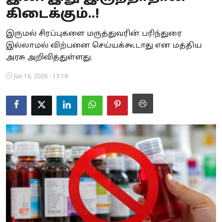
கிடைக்கும்..!
Business
இருமல் சிரப்புகளை மருத்துவரின் பரிந்துரை
Crime
இல்லாமல் விற்பனை செய்யக்கூடாது என மத்திய
அரசு அறிவித்துள்ளது.
Tamilnadu
Jun 16, 2026 - 13:18
National
World
Astrology
Spirituality
Weather
Politics