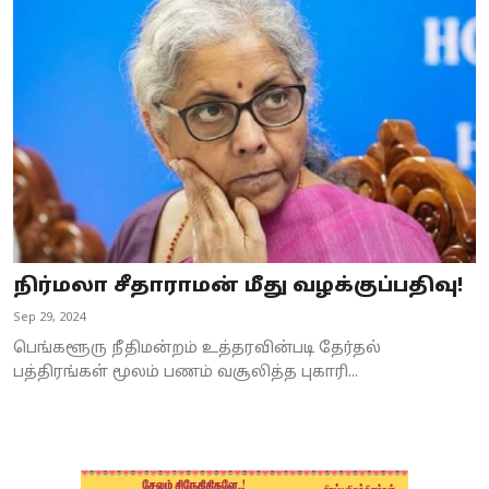
Business
Crime
Tamilnadu
National
World
Astrology
நிர்மலா சீதாராமன் மீது வழக்குப்பதிவு!
Sep 29, 2024
Spirituality
பெங்களூரு நீதிமன்றம் உத்தரவின்படி தேர்தல்
Weather
பத்திரங்கள் மூலம் பணம் வசூலித்த புகாரி...
Politics