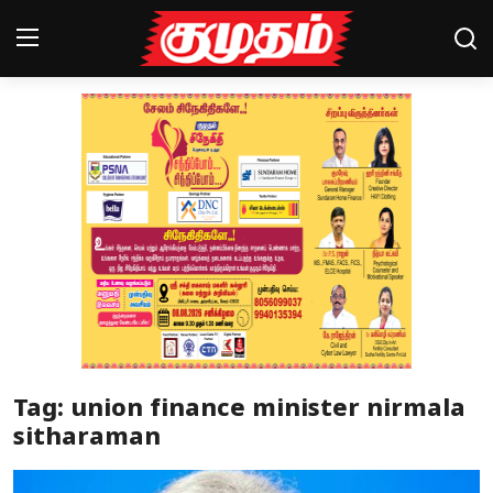
Home
Magazines
Games
Cinema
Videos
Health
Tag: union finance minister nirmala
Sports
sitharaman
Special Story