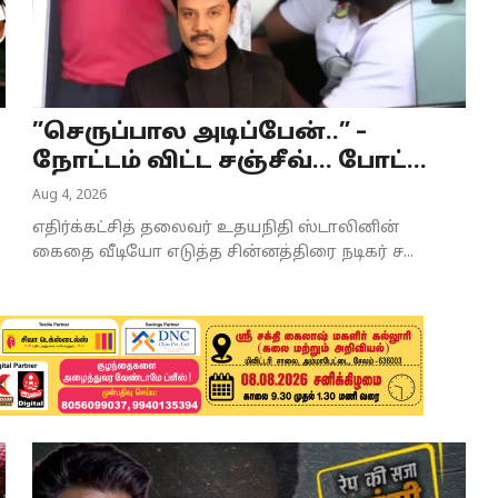
”செருப்பால அடிப்பேன்..” –
நோட்டம் விட்ட சஞ்சீவ்... போட்...
Aug 4, 2026
எதிர்க்கட்சித் தலைவர் உதயநிதி ஸ்டாலினின்
கைதை வீடியோ எடுத்த சின்னத்திரை நடிகர் ச...