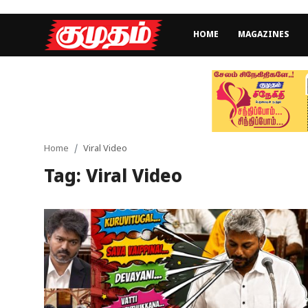
HOME
MAGAZINES
Home
Magazines
Games
Home
Viral Video
Tag: Viral Video
Cinema
Videos
Health
Sports
Special Story