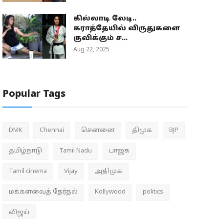
கில்லாடி லேடி..
கராத்தேயில் விருதுகளை
குவிக்கும் ச...
Aug 22, 2025
Popular Tags
DMK
Chennai
சென்னை
திமுக
BJP
தமிழ்நாடு
Tamil Nadu
பாஜக
Tamil cinema
Vijay
அதிமுக
மக்களவைத் தேர்தல்
Kollywood
politics
விஜய்