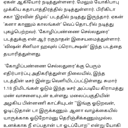
ஏகன் ஆகியோர் நடித்துள்ளனர். மேலும் யோகிபாபு
முக்கிய கதாபாத்திரத்தில் நடித்துள்ளார். பிரிகிடா
சகா 'இரவின் நிழல்' படத்தில் நடித்து இருந்தார். ஏகன்
'கனா காணும் காலங்கள்' வெப் தொடரில் நடித்து
புகழ்பெற்றவர். 'கோழிப்பண்ணை செல்லதுரை'
படத்துக்கு என்.ஆர் ரகுநாதன் இசையமைத்துள்ளார்.
'விஷன் சினிமா ஹவுஸ் ப்ரொடக்ஷன்' இந்த படத்தை
தயாரித்துள்ளது.
'கோழிப்பண்ணை செல்லதுரை'க்கு பெரும்
எதிர்பார்ப்பு அதிகரித்துள்ள நிலையில், இந்த
படத்தின் டீசர் இன்று வெளியிடப்பட்டுள்ளது. சுமார்
1.18 நிமிடங்கள் ஓடும் இந்த டீசர் அப்படியே கிராமத்து
மண் வாசனையுடன் உள்ளது. மலைப்பகுதியின்
அழகிய பின்னணி காட்சியுடன் ''இங்கு ஓடுறவன்,
ஓடிட்டுதான் டா இருக்கணும். ஆனா வாழ்க்கையில்
யாருக்காக ஓடுறோம்னு தெரிஞ்சிக்கணும்முல்ல.
உனக்காக நீ எப்பதான் டா ஓடப்போற'' என்று யோகி