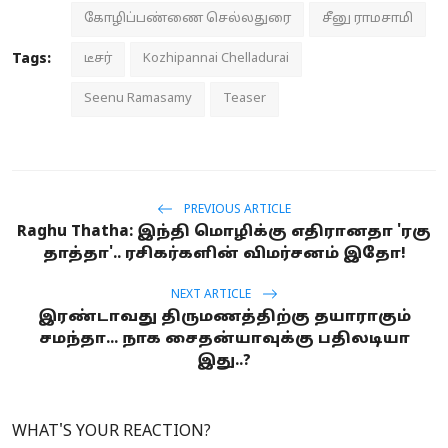
கோழிப்பண்ணை செல்லதுரை
சீனு ராமசாமி
Tags:
டீசர்
Kozhipannai Chelladurai
Seenu Ramasamy
Teaser
PREVIOUS ARTICLE
Raghu Thatha: இந்தி மொழிக்கு எதிரானதா 'ரகு
தாத்தா'.. ரசிகர்களின் விமர்சனம் இதோ!
NEXT ARTICLE
இரண்டாவது திருமணத்திற்கு தயாராகும்
சமந்தா... நாக சைதன்யாவுக்கு பதிலடியா
இது..?
WHAT'S YOUR REACTION?