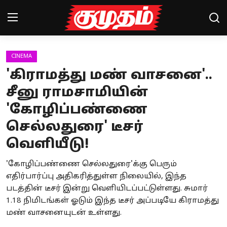
CINEMA
Home
'கிராமத்து மண் வாசனை'..
Magazines
சீனு ராமசாமியின்
'கோழிப்பண்ணை
Games
செல்லதுரை' டீசர்
Cinema
வெளியீடு!
Videos
'கோழிப்பண்ணை செல்லதுரை'க்கு பெரும்
Health
எதிர்பார்ப்பு அதிகரித்துள்ள நிலையில், இந்த
படத்தின் டீசர் இன்று வெளியிடப்பட்டுள்ளது. சுமார்
Sports
1.18 நிமிடங்கள் ஓடும் இந்த டீசர் அப்படியே கிராமத்து
மண் வாசனையுடன் உள்ளது.
Special Story