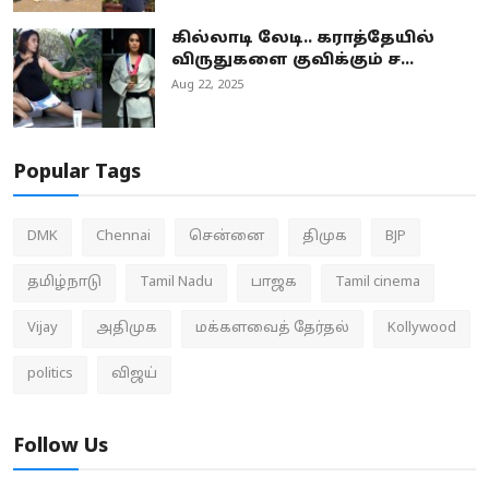
கில்லாடி லேடி.. கராத்தேயில்
விருதுகளை குவிக்கும் ச...
Aug 22, 2025
Popular Tags
DMK
Chennai
சென்னை
திமுக
BJP
தமிழ்நாடு
Tamil Nadu
பாஜக
Tamil cinema
Vijay
அதிமுக
மக்களவைத் தேர்தல்
Kollywood
politics
விஜய்
Follow Us