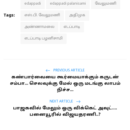
edappadi
edappadi palanisami
வேலுமணி
Tags:
எஸ்.பி. வேலுமணி
அதிமுக
அண்ணாமலை
எடப்பாடி
எடப்பாடி பழனிசாமி
PREVIOUS ARTICLE
கண்பார்வையை கூர்மையாக்கும் கருடன்
சம்பா... செலவுக்கு மேல் ஒரு மடங்கு லாபம்
நிச்ச...
NEXT ARTICLE
பாஜகவில் மேலும் ஒரு விக்கெட் அவுட்….
பனையூரில் விஜயதரணி..?