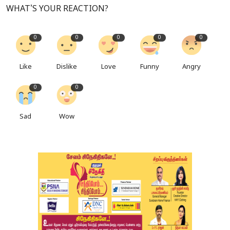
WHAT'S YOUR REACTION?
0
0
0
0
0
Like
Dislike
Love
Funny
Angry
0
0
Sad
Wow