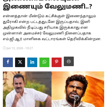
இணையும் வேலுமணி..?
Business
என்னத்தான் மீண்டும் கட்சிக்குள் இணைந்தாலும்
Crime
துரோகி என்ற பட்டத்துடனே இருப்பதால், இனி
அதிமுகவில் நீடிப்பது சரியாக இருக்காது என
Tamilnadu
முன்னாள் அமைச்சர் வேலுமணி நினைப்பதாக
National
எம்.ஜி.ஆர் மாளிகை வட்டாரங்கள் தெரிவிக்கின்றன.
Jun 13, 2026 - 10:27
World
Astrology
Spirituality
Weather
Politics