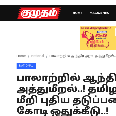
HOME
MAGAZINES
Home
Magazines
Games
Home
National
பாலாற்றில் ஆந்திர அரசு அத்துமீறல்..!
NATIONAL
Cinema
பாலாற்றில் ஆந்தி
Videos
அத்துமீறல்..! தமி
Health
மீறி புதிய தடுப்ப
Sports
கோடி ஒதுக்கீடு..!
Special Story