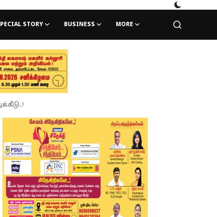
PECIAL STORY
BUSINESS
MORE
கீடு..!