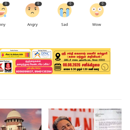
0
0
0
0
nny
Angry
Sad
Wow