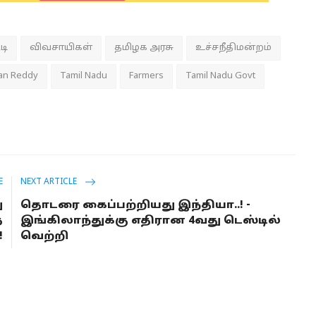
டி
விவசாயிகள்
தமிழக அரசு
உச்சநீதிமன்றம்
an Reddy
Tamil Nadu
Farmers
Tamil Nadu Govt
E
NEXT ARTICLE
ு
தொடரை கைப்பற்றியது இந்தியா..! -
்
இங்கிலாந்துக்கு எதிரான 4வது டெஸ்டில்
!
வெற்றி