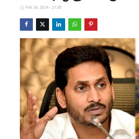
Feb 26, 2024 - 21:28
Business
Crime
Tamilnadu
National
World
Astrology
Spirituality
Weather
Politics