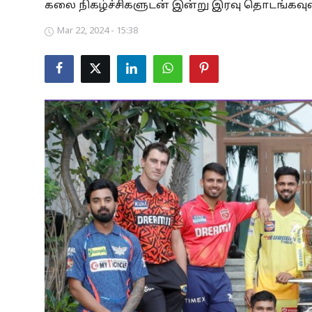
கலை நிகழ்ச்சிகளுடன் இன்று இரவு தொடங்கவுள
Business
Mar 22, 2024 - 15:38
Crime
Tamilnadu
National
World
Astrology
Spirituality
Weather
Politics