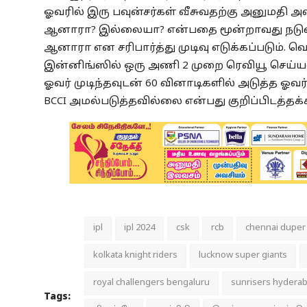
ஓவரில் இரு பவுன்சர்கள் வீசுவதற்கு அனுமதி அள
ஆனாரா? இல்லையா? என்பதை மூன்றாவது நடுவர் ம
ஆனாரா என சரிபார்த்து முடிவு எடுக்கப்படும். 
இன்னிங்ஸில் ஒரு அணி 2 முறை ரெவியூ செய்யலா
ஓவர் முடிந்தவுடன் 60 வினாடிகளில் அடுத்த ஓவ
BCCI அமல்படுத்தவில்லை என்பது குறிப்பிடத்தக்
ipl
ipl 2024
csk
rcb
chennai duper
kolkata knight riders
lucknow super giants
royal challengers bengaluru
sunrisers hydera
Tags: