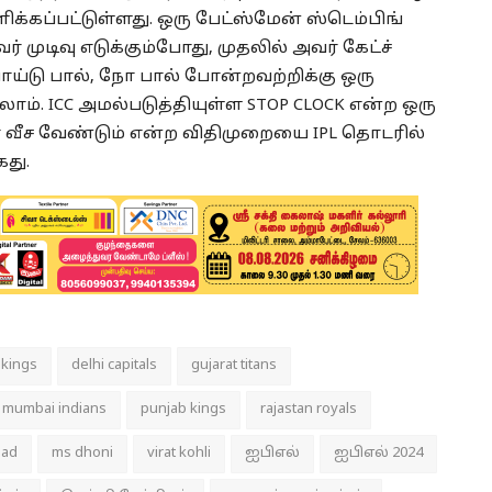
ிக்கப்பட்டுள்ளது. ஒரு பேட்ஸ்மேன் ஸ்டெம்பிங்
ுடிவு எடுக்கும்போது, முதலில் அவர் கேட்ச்
வொய்டு பால், நோ பால் போன்றவற்றிக்கு ஒரு
ம். ICC அமல்படுத்தியுள்ள STOP CLOCK என்ற ஒரு
ர் வீச வேண்டும் என்ற விதிமுறையை IPL தொடரில்
கது.
 kings
delhi capitals
gujarat titans
mumbai indians
punjab kings
rajastan royals
bad
ms dhoni
virat kohli
ஐபிஎல்
ஐபிஎல் 2024