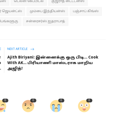
ங்ஸ்
டெல்லி கேப்பிடல்
குஜராத் டைட்டன்ஸ்
் ஜெயன்ட்ஸ்
மும்பை இந்தியன்ஸ்
பஞ்சாப் கிங்ஸ்
பெங்களூரு
சன்ரைசர்ஸ் ஐதராபாத்
E
NEXT ARTICLE
்
Ajith Biriyani: இன்னைக்கு ஒரு பிடி… Cook
்
With AK… பிரியாணி மாஸ்டராக மாறிய
.
அஜித்!
0
0
0
0