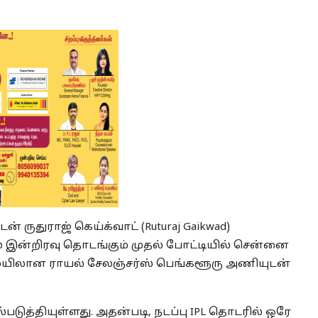
் ருதுராஜ் கெய்க்வாட் (Ruturaj Gaikwad)
 இன்றிரவு தொடங்கும் முதல் போட்டியில் சென்னை
லைமையிலான ராயல் சேலஞ்சர்ஸ் பெங்களூரு அணியுடன்
டுத்தியுள்ளது. அதன்படி, நடப்பு IPL தொடரில் ஒரே