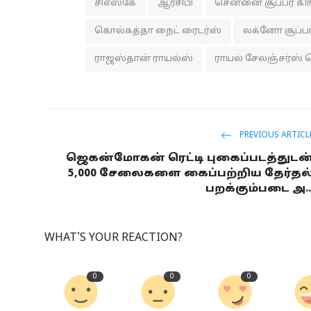
சிஎஸ்கே
ஆர்சிபி
சென்னை சூப்பர் கி
கொல்கத்தா நைட் ரைடர்ஸ்
லக்னோ சூப்பர
ராஜஸ்தான் ராயல்ஸ்
ராயல் சேலஞ்சர்ஸ் 
PREVIOUS ARTICL
ஜெகன்மோகன் ரெட்டி புகைப்படத்துடன
5,000 சேலைகளை கைப்பற்றிய தேர்தல
பறக்கும்படை அ..
WHAT'S YOUR REACTION?
0
0
0