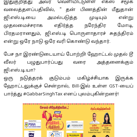
இதுகுறித்து அவர் வெளியிட்டுள்ள எக்ஸ் சமூக
வலைத்தளப்பதிவில், " தன் பிணத்தின் மீதுதான்
ஜி.எஸ்.டி.யை அமல்படுத்த முடியும் என்று
முதலமைச்சராக எதிர்த்த நரேந்திர மோடி,
பிரதமரானதும், ஜி.எஸ்.டி பொருளாதாரச் சுதந்திரம்
என்று ஒரே நாடு ஒரே வரி கொண்டு வந்தார்.
பேச நா இரண்டுடையாய் போற்றி! ஹோட்டல் முதல் டூ
வீலர் பழுதுபார்ப்பது வரை அத்தனைக்கும்
ஜி.எஸ்.டி.யா?
ஒரு நடுத்தரக் குடும்பம் மகிழ்ச்சியாக இருக்க
ஹோட்டலுக்குச் சென்றால், Bill-இல் உள்ள GST-யைப்
பார்த்து #GabbarSinghTax எனப் புலம்புகின்றனர்!