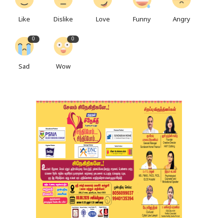
Like
Dislike
Love
Funny
Angry
0
0
Sad
Wow