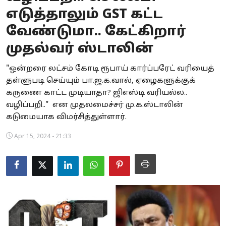
எடுத்தாலும் GST கட்ட
Business
வேண்டுமா.. கேட்கிறார்
Crime
முதல்வர் ஸ்டாலின்
Tamilnadu
"ஒன்றரை லட்சம் கோடி ரூபாய் கார்ப்பரேட் வரியைத்
தள்ளுபடி செய்யும் பா.ஜ.க.வால், ஏழைகளுக்குக்
National
கருணை காட்ட முடியாதா? ஜிஎஸ்டி வரியல்ல..
World
வழிப்பறி.." என முதலமைச்சர் மு.க.ஸ்டாலின்
கடுமையாக விமர்சித்துள்ளார்.
Astrology
Apr 15, 2024 - 21:33
Spirituality
Weather
Politics