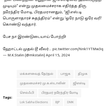
“தன் பிணத்தின் மீதுதான் ஜி.எஸ்.டி.யை அமல்படுத்த
முடியும்” என்று முதலமைச்சராக எதிர்த்த திரு.
நரேந்திர மோடி, பிரதமரானதும், “ஜி.எஸ்.டி
பொருளாதாரச் சுதந்திரம்’’ என்று ‘ஒரே நாடு ஒரே வரி’
கொண்டு வந்தார்.
பேச நா இரண்டுடையாய் போற்றி!
ஹோட்டல் முதல் டூ வீலர்…
pic.twitter.com/Nnk1YTMw3q
— M.K.Stalin (@mkstalin)
April 15, 2024
மக்களவைத் தேர்தல்
பாஜக
திமுக
முதலமைச்சர் மு.க.ஸ்டாலின்
ஜிஎஸ்டி
செல்ஃபி
பிரதமர் நரேந்திர மோடி
Tags:
Lok Sabha Elections
BJP
DMK