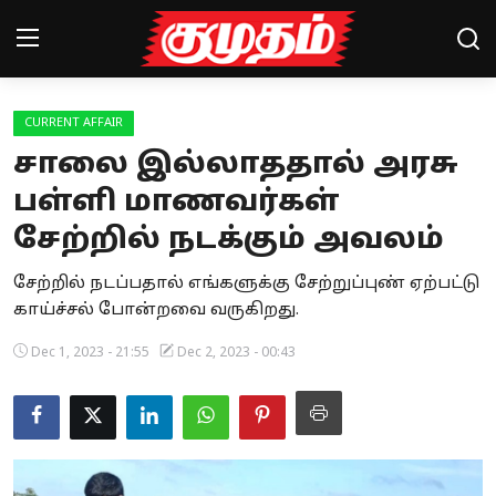
CURRENT AFFAIR
Home
சாலை இல்லாததால் அரசு
Magazines
பள்ளி மாணவர்கள்
சேற்றில் நடக்கும் அவலம்
Games
சேற்றில் நடப்பதால் எங்களுக்கு சேற்றுப்புண் ஏற்பட்டு
Cinema
காய்ச்சல் போன்றவை வருகிறது.
Videos
Dec 1, 2023 - 21:55
Dec 2, 2023 - 00:43
Health
Sports
Special Story