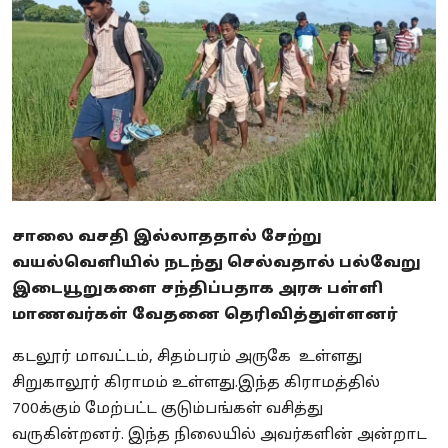
Business
Crime
Tamilnadu
National
World
சாலை வசதி இல்லாததால் சேற்று
Astrology
வயல்வெளியில் நடந்து செல்வதால் பல்வேறு
இடையூறுகளை சந்திப்பதாக அரசு பள்ளி
Spirituality
மாணவர்கள் வேதனை தெரிவித்துள்ளனர்
Weather
கடலூர் மாவட்டம், சிதம்பரம் அருகே உள்ளது
Politics
சிறுகாலூர் கிராமம் உள்ளது.இந்த கிராமத்தில்
700க்கும் மேற்பட்ட குடும்பங்கள் வசித்து
வருகின்றனர். இந்த நிலையில் அவர்களின் அன்றாட