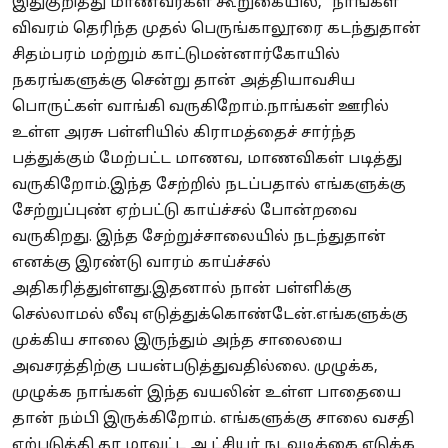
இதுகுறித்து மாணவர்கள் கூறுகையில், ”நாங்கள்
விவரம் தெரிந்த முதல் பெருங்காலூரை கடந்துதான்
சிதம்பரம் மற்றும் காட்டுமன்னார்கோயில்
நகரங்களுக்கு சென்று தான் அத்தியாவசிய
பொருட்கள் வாங்கி வருகிறோம்.நாங்கள் ஊரில்
உள்ள அரசு பள்ளியில் கிராமத்தைச் சார்ந்த
பத்துக்கும் மேற்பட்ட மாணவ, மாணவிகள் படித்து
வருகிறோம்.இந்த சேற்றில் நடப்பதால் எங்களுக்கு
சேற்றுப்புண் ஏற்பட்டு காய்ச்சல் போன்றவை
வருகிறது. இந்த சேற்றுச்சாலையில் நடந்துதான்
எனக்கு இரண்டு வாரம் காய்ச்சல்
அதிகரித்துள்ளது.இதனால் நான் பள்ளிக்கு
செல்லாமல் லீவு எடுத்துக்கொண்டேன்.எங்களுக்கு
முக்கிய சாலை இருந்தும் அந்த சாலையை
அவசரத்திற்கு பயன்படுத்துவதில்லை. முழுக்க,
முழுக்க நாங்கள் இந்த வயலின் உள்ள பாதையை
தான் நம்பி இருக்கிறோம். எங்களுக்கு சாலை வசதி
ஏற்படுத்தி தர மாவட்ட ஆட்சியர் நடவடிக்கை எடுக்க