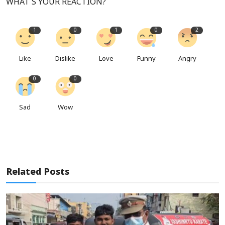
WHAT'S YOUR REACTION?
1
0
1
0
2
Like
Dislike
Love
Funny
Angry
0
0
Sad
Wow
Related Posts