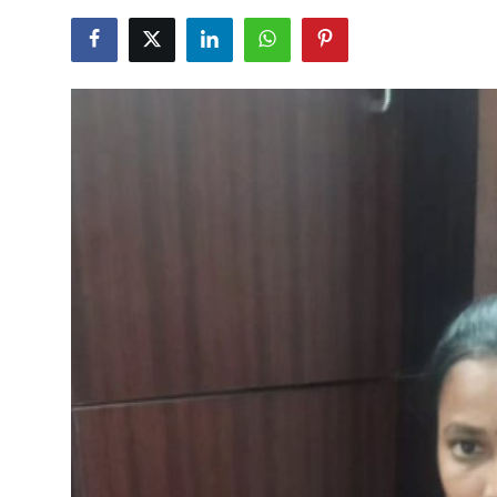
Business
Crime
Tamilnadu
National
World
Astrology
Spirituality
Weather
Politics