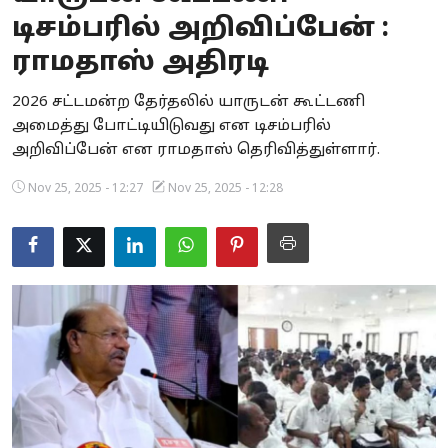
டிசம்பரில் அறிவிப்பேன் :
Business
ராமதாஸ் அதிரடி
Crime
2026 சட்டமன்ற தேர்தலில் யாருடன் கூட்டணி
Tamilnadu
அமைத்து போட்டியிடுவது என டிசம்பரில்
அறிவிப்பேன் என ராமதாஸ் தெரிவித்துள்ளார்.
National
Nov 25, 2025 - 12:27
Nov 25, 2025 - 12:28
World
Astrology
Spirituality
Weather
Politics