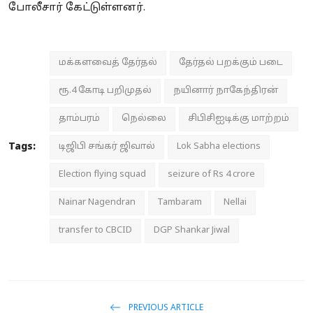
போலீசார் கேட்டுள்ளனர்.
மக்களவைத் தேர்தல்
தேர்தல் பறக்கும் படை
ரூ.4 கோடி பறிமுதல்
நயினார் நாகேந்திரன்
தாம்பரம்
நெல்லை
சிபிசிஐடிக்கு மாற்றம்
Tags:
டிஜிபி சங்கர் ஜிவால்
Lok Sabha elections
Election flying squad
seizure of Rs 4 crore
Nainar Nagendran
Tambaram
Nellai
transfer to CBCID
DGP Shankar Jiwal
PREVIOUS ARTICLE