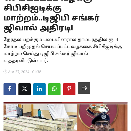
சிபிசிஐடிக்கு
Business
மாற்றம்..டிஜிபி சங்கர்
Crime
ஜிவால் அதிரடி!
Tamilnadu
தேர்தல் பறக்கும் படையினரால் தாம்பரத்தில் ரூ. 4
கோடி பறிமுதல் செய்யப்பட்ட வழக்கை சிபிசிஐடிக்கு
National
மாற்றம் செய்து டிஜிபி சங்கர் ஜிவால்
World
உத்தரவிட்டுள்ளார்.
Apr 27, 2024 - 01:38
Astrology
Spirituality
Weather
Politics