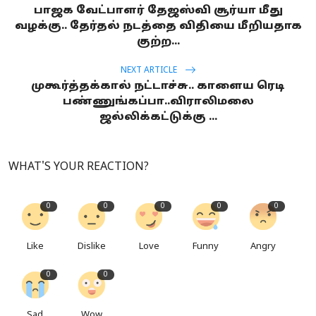
பாஜக வேட்பாளர் தேஜஸ்வி சூர்யா மீது
வழக்கு.. தேர்தல் நடத்தை விதியை மீறியதாக
குற்ற...
NEXT ARTICLE
முகூர்த்தக்கால் நட்டாச்சு.. காளைய ரெடி
பண்ணுங்கப்பா..விராலிமலை
ஜல்லிக்கட்டுக்கு ...
WHAT'S YOUR REACTION?
0
0
0
0
0
Like
Dislike
Love
Funny
Angry
0
0
Sad
Wow