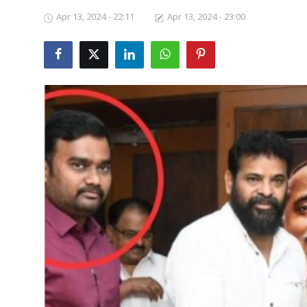
Apr 13, 2024 - 22:11
Apr 13, 2024 - 23:00
Business
Crime
Tamilnadu
National
World
Astrology
Spirituality
Weather
Politics