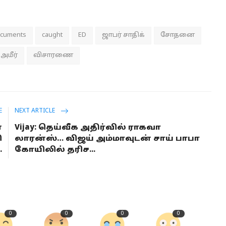
ocuments
caught
ED
ஜாபர் சாதிக்
சோதனை
அமீர்
விசாரணை
E
NEXT ARTICLE
்
Vijay: தெய்வீக அதிர்வில் ராகவா
ி
லாரன்ஸ்… விஜய் அம்மாவுடன் சாய் பாபா
.
கோயிலில் தரிச...
0
0
0
0