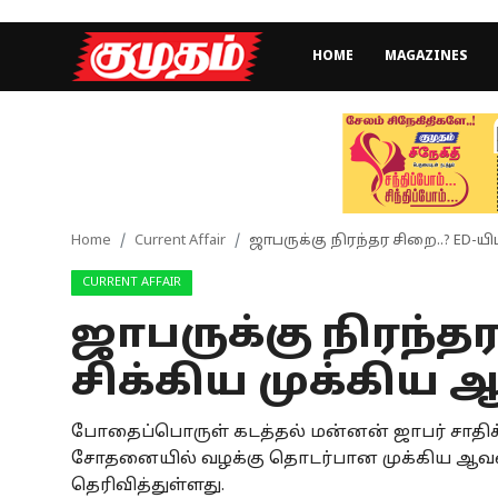
HOME
MAGAZINES
Home
Magazines
Games
Home
Current Affair
ஜாபருக்கு நிரந்தர சிறை..? ED-ய
CURRENT AFFAIR
Cinema
ஜாபருக்கு நிரந்தர
Videos
சிக்கிய முக்கிய
Health
போதைப்பொருள் கடத்தல் மன்னன் ஜாபர் சாதிக்
Sports
சோதனையில் வழக்கு தொடர்பான முக்கிய ஆவண
Special Story
தெரிவித்துள்ளது.