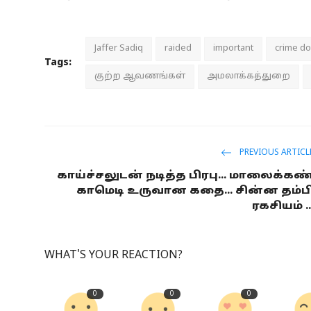
Jaffer Sadiq
raided
important
crime d
Tags:
குற்ற ஆவணங்கள்
அமலாக்கத்துறை
PREVIOUS ARTICL
காய்ச்சலுடன் நடித்த பிரபு... மாலைக்கண
காமெடி உருவான கதை... சின்ன தம்ப
ரகசியம் ..
WHAT'S YOUR REACTION?
0
0
0