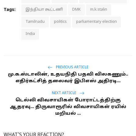
Tags:
இந்தியா கூட்டணி
DMK
m.k.stalin
Tamilnadu
politics
parliamentary election
India
PREVIOUS ARTICLE
மு.க.ஸ்டாலின், உதயநிதி பதவி விலகணும்..
எதிர்கட்சித் தலைவர் இபிஎஸ் அதிரடி...
NEXT ARTICLE
டெல்லி விவசாயிகள் போராட்டத்திற்கு
ஆதரவு... திருவாரூரில் விவசாயிகள் ரயில்
மறியல் ...
WHAT'S YOUR REACTION?