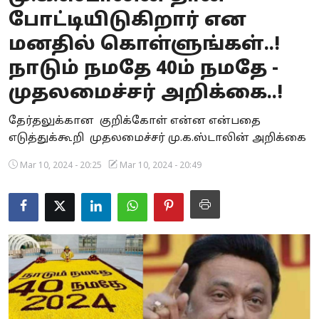
போட்டியிடுகிறார் என
Business
மனதில் கொள்ளுங்கள்..!
Crime
நாடும் நமதே 40ம் நமதே -
Tamilnadu
முதலமைச்சர் அறிக்கை..!
National
தேர்தலுக்கான குறிக்கோள் என்ன என்பதை
எடுத்துக்கூறி முதலமைச்சர் மு.க.ஸ்டாலின் அறிக்கை
World
Mar 10, 2024 - 20:25
Mar 10, 2024 - 20:49
Astrology
Spirituality
Weather
Politics