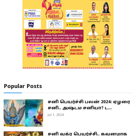
Popular Posts
சனி பெயர்ச்சி பலன் 2024: ஏழரை
சனி.. அஷ்டம சனியா? ட...
Jul 1, 2024
சனி வக்ர பெயர்ச்சி.. கவனமாக