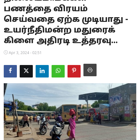
பணத்தை விரயம்
Business
செய்வதை ஏற்க முடியாது -
Crime
உயர்நீதிமன்ற மதுரைக்
Tamilnadu
கிளை அதிரடி உத்தரவு...
National
Apr 3, 2024 - 02:51
World
Astrology
Spirituality
Weather
Politics