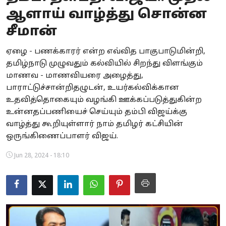
ஆளாய் வாழ்த்து சொன்ன
Business
சீமான்
Crime
ஏழை - பணக்காரர் என்ற எவ்வித பாகுபாடுமின்றி,
Tamilnadu
தமிழ்நாடு முழுவதும் கல்வியில் சிறந்து விளங்கும்
மாணவ - மாணவியரை அழைத்து,
National
பாராட்டுச்சான்றிதழுடன், உயர்கல்விக்கான
உதவித்தொகையும் வழங்கி ஊக்கப்படுத்துகின்ற
World
உன்னதப்பணியைச் செய்யும் தம்பி விஜய்க்கு
வாழ்த்து கூறியுள்ளார் நாம் தமிழர் கட்சியின்
Astrology
ஒருங்கிணைப்பாளர் விஜய்.
Spirituality
Jun 28, 2024 - 18:10
Weather
Politics