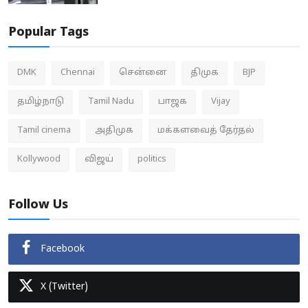
Popular Tags
DMK
Chennai
சென்னை
திமுக
BJP
தமிழ்நாடு
Tamil Nadu
பாஜக
Vijay
Tamil cinema
அதிமுக
மக்களவைத் தேர்தல்
Kollywood
விஜய்
politics
Follow Us
Facebook
X (Twitter)