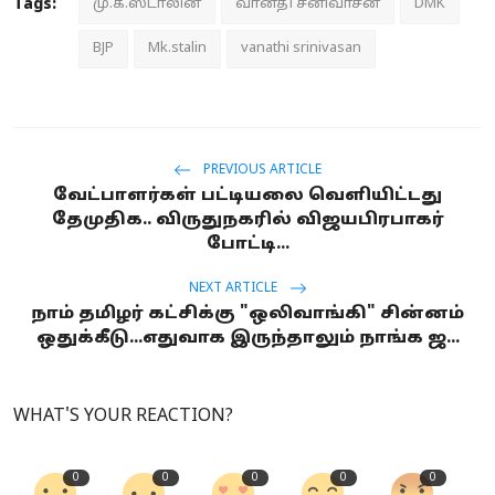
Tags:
மு.க.ஸ்டாலின்
வானதி சீனிவாசன்
DMK
BJP
Mk.stalin
vanathi srinivasan
PREVIOUS ARTICLE
வேட்பாளர்கள் பட்டியலை வெளியிட்டது
தேமுதிக.. விருதுநகரில் விஜயபிரபாகர்
போட்டி...
NEXT ARTICLE
நாம் தமிழர் கட்சிக்கு "ஒலிவாங்கி" சின்னம்
ஒதுக்கீடு...எதுவாக இருந்தாலும் நாங்க ஜ...
WHAT'S YOUR REACTION?
0
0
0
0
0