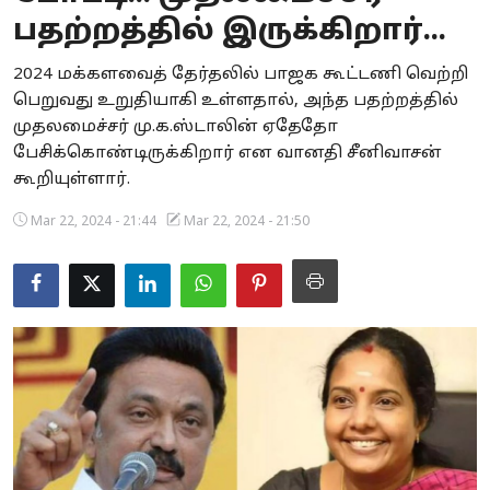
பதற்றத்தில் இருக்கிறார்...
Business
2024 மக்களவைத் தேர்தலில் பாஜக கூட்டணி வெற்றி
Crime
பெறுவது உறுதியாகி உள்ளதால், அந்த பதற்றத்தில்
முதலமைச்சர் மு.க.ஸ்டாலின் ஏதேதோ
Tamilnadu
பேசிக்கொண்டிருக்கிறார் என வானதி சீனிவாசன்
National
கூறியுள்ளார்.
Mar 22, 2024 - 21:44
Mar 22, 2024 - 21:50
World
Astrology
Spirituality
Weather
Politics