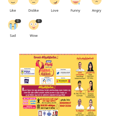
Like
Dislike
Love
Funny
Angry
0
0
Sad
Wow