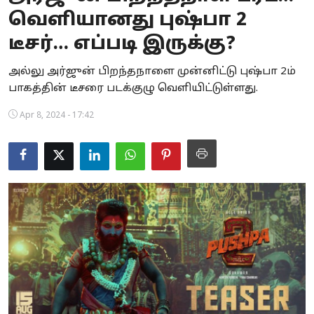
வெளியானது புஷ்பா 2
Business
டீசர்… எப்படி இருக்கு?
Crime
அல்லு அர்ஜுன் பிறந்தநாளை முன்னிட்டு புஷ்பா 2ம்
Tamilnadu
பாகத்தின் டீசரை படக்குழு வெளியிட்டுள்ளது.
National
Apr 8, 2024 - 17:42
World
Astrology
Spirituality
Weather
Politics