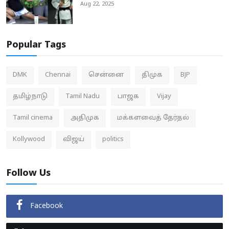
Aug 22, 2025
Popular Tags
DMK
Chennai
சென்னை
திமுக
BJP
தமிழ்நாடு
Tamil Nadu
பாஜக
Vijay
Tamil cinema
அதிமுக
மக்களவைத் தேர்தல்
Kollywood
விஜய்
politics
Follow Us
Facebook