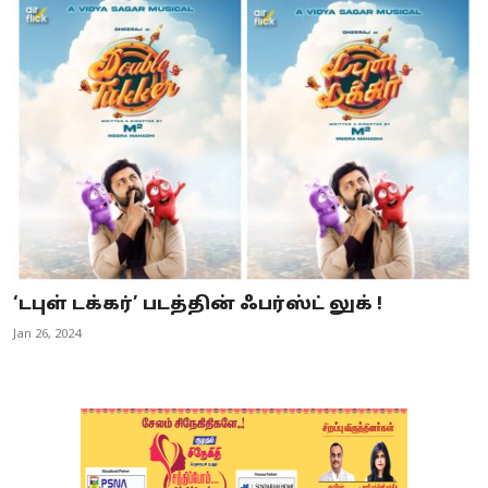
‘டபுள் டக்கர்’ படத்தின் ஃபர்ஸ்ட் லுக் !
Jan 26, 2024