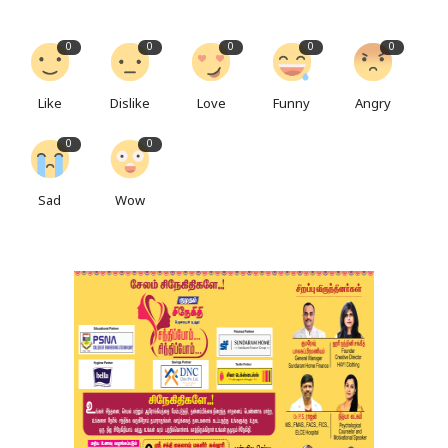
0
0
0
0
0
Like
Dislike
Love
Funny
Angry
0
0
Sad
Wow