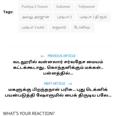
Pushpa 2 Teaser
Sukumar
Tollywood
Tags:
அல்லு அர்ஜுன்
புஷ்பா 2
புஷ்பா 2 தி ரூல்
புஷ்பா 2 டீசர்
சுகுமார்
டோலிவுட்
PREVIOUS ARTICLE
வடலூரில் வள்ளலார் சர்வதேச மையம்
கட்டக்கூடாது.. கொந்தளிக்கும் மக்கள்..
பள்ளத்தில்...
NEXT ARTICLE
மகளுக்கு பிறந்தநாள் பரிசு... புது டெக்னிக்
பயன்படுத்தி ஷோரூமில் பைக் திருடிய பலே...
WHAT'S YOUR REACTION?