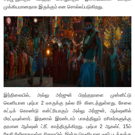
முக்கியமானதாக இருக்கும் என சொல்லப்படுகிறது.
இந்நிலையில், அல்லு அர்ஜுன் பிறந்தநாளை முன்னிட்டு
வெளியான புஷ்பா 2 டீசருக்கு நல்ல ரீச் கிடைத்துள்ளது. சேலை
கட்டிக் கொண்டு என்ட்ரியாகும் அல்லு அர்ஜுன், ஆக்‌ஷனில்
மிரட்டியுள்ளார். இதனால் இரண்டாம் பாகத்திலும் ரசிகர்களுக்கு
தரமான ஆக்‌ஷன் ட்ரீட் காத்திருக்கிறது. புஷ்பா 2 ஆகஸ்ட் 15ம்
தேதி ரிலீஸாகவுள்ள நிலையில், இன்று வெளியான டீசர் படத்துக்கு