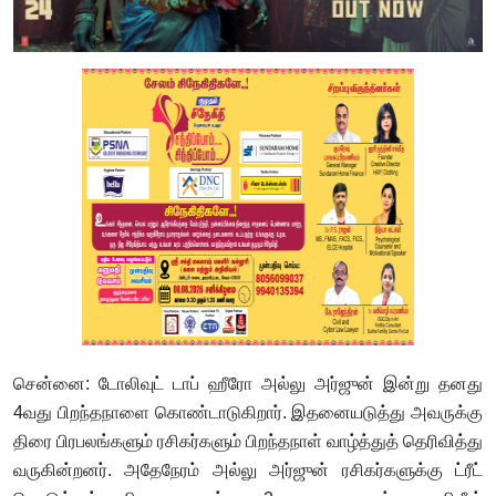
சென்னை: டோலிவுட் டாப் ஹீரோ அல்லு அர்ஜுன் இன்று தனது
4வது பிறந்தநாளை கொண்டாடுகிறார். இதனையடுத்து அவருக்கு
திரை பிரபலங்களும் ரசிகர்களும் பிறந்தநாள் வாழ்த்துத் தெரிவித்து
வருகின்றனர். அதேநேரம் அல்லு அர்ஜுன் ரசிகர்களுக்கு ட்ரீட்