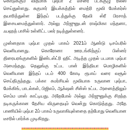
கொடுக்கும் விதமாக புஷ்பா 2 டீசரை படக்குழு ரிலீஸ்
செய்துள்ளது. சுகுமார் இயக்கத்தில் மைத்ரி மூவி மேக்கர்ஸ்
தயாரித்துள்ள இந்தப் படத்துக்கு தேவி ஸ்ரீ பிரசாத்
இசையமைத்துள்ளார். அல்லு அர்ஜுனுடன் ராஷ்மிகா மந்தனா,
ஃபஹத் பாசில் உள்ளிட்ட பலர் நடித்துள்ளனர்.
முன்னதாக புஷ்பா முதல் பாகம் 2021ம் ஆண்டு டிசம்பரில்
வெளியானது. கொரோனா ஊரடங்கிற்குப் பின்னர்
திரையரங்குகளில் இண்டஸ்ட்ரி ஹிட் அடித்த முதல் படமாக புஷ்பா
அமைந்தது. தெலுங்கு உட்பட பான் இந்தியா மொழிகளில்
வெளியான இந்தப் படம் 400 கோடி ரூபாய் வரை வசூல்
செய்திருந்தது. பக்கா கமர்சியல் மூவியாக உருவான புஷ்பா,
மேக்கிங், பாடல்கள், பிஜிஎம், ஆக்‌ஷன் சீன்ஸ் உட்பட அனைத்திலும்
செம்ம மாஸ் காட்டியது. அதேபோல் அல்லு அர்ஜுனுக்கு சிறந்த
நடிகருக்கான தேசிய விருதையும் வென்று கொடுத்தது. அதே
பாணியில் புஷ்பா 2ம் பாகம் உருவாகியுள்ளதை தற்போது வெளியான
டீசரில் பார்க்க முடிகிறது.