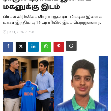
மகனுக்கு இடம்
Business
பிரபல கிரிக்கெட் வீரர் ராகுல் டிராவிட்டின் இளைய
Crime
மகன் இந்திய யு 19 அணியில் இடம் பெற்றுள்ளார்.
Tamilnadu
Jun 11, 2026 - 17:50
National
World
Astrology
Spirituality
Weather
Politics