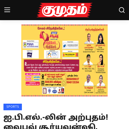
Home
Magazines
Games
Cinema
Videos
Health
SPORTS
Sports
ஐ.பி.எல்.-லின் அற்புதம்!
Special Story
வைபவ் சூர்யவன்ஷி.