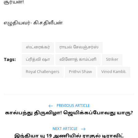
சூர்யன்!
எழுதியவர்- கி.ச.திலீபன்
ஸ்ட்ரைக்கர்
ராயல் சேலஞ்சர்ஸ்
Tags:
ப்ரித்வி ஷா
வினோத் காம்ப்ளி
Striker
Royal Challengers
Prithvi Shaw
Vinod Kambli.
PREVIOUS ARTICLE
கால்பந்து திருவிழா! ஜெயிக்கப்போவது யாரு?
NEXT ARTICLE
இந்தியா யு 19 அணியில் ராகுல் டிராவிட்