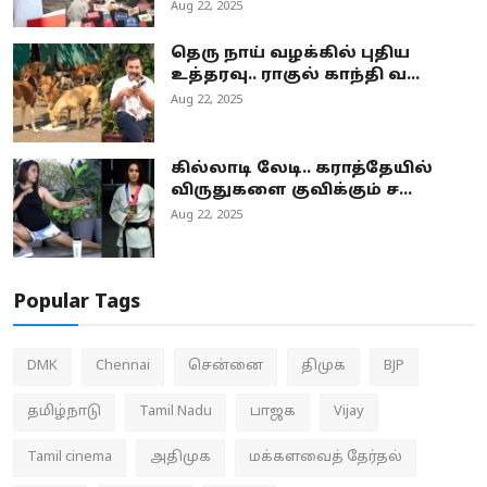
Aug 22, 2025
தெரு நாய் வழக்கில் புதிய
உத்தரவு.. ராகுல் காந்தி வ...
Aug 22, 2025
கில்லாடி லேடி.. கராத்தேயில்
விருதுகளை குவிக்கும் ச...
Aug 22, 2025
Popular Tags
DMK
Chennai
சென்னை
திமுக
BJP
தமிழ்நாடு
Tamil Nadu
பாஜக
Vijay
Tamil cinema
அதிமுக
மக்களவைத் தேர்தல்