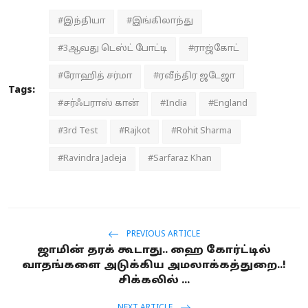
#இந்தியா
#இங்கிலாந்து
#3ஆவது டெஸ்ட் போட்டி
#ராஜ்கோட்
#ரோஹித் சர்மா
#ரவீந்திர ஜடேஜா
Tags:
#சர்ஃபராஸ் கான்
#India
#England
#3rd Test
#Rajkot
#Rohit Sharma
#Ravindra Jadeja
#Sarfaraz Khan
PREVIOUS ARTICLE
ஜாமின் தரக் கூடாது.. ஹை கோர்ட்டில்
வாதங்களை அடுக்கிய அமலாக்கத்துறை..!
சிக்கலில் ...
NEXT ARTICLE