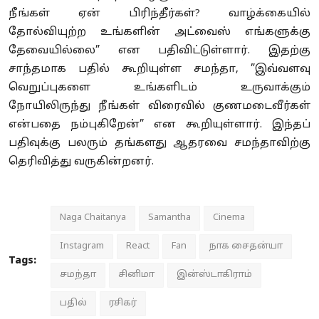
நீங்கள் ஏன் பிரிந்தீர்கள்? வாழ்க்கையில்
தோல்வியுற்ற உங்களின் அட்வைஸ் எங்களுக்கு
தேவையில்லை” என பதிவிட்டுள்ளார். இதற்கு
சாந்தமாக பதில் கூறியுள்ள சமந்தா, ”இவ்வளவு
வெறுப்புகளை உங்களிடம் உருவாக்கும்
நோயிலிருந்து நீங்கள் விரைவில் குணமடைவீர்கள்
என்பதை நம்புகிறேன்” என கூறியுள்ளார். இந்தப்
பதிவுக்கு பலரும் தங்களது ஆதரவை சமந்தாவிற்கு
தெரிவித்து வருகின்றனர்.
Naga Chaitanya
Samantha
Cinema
Instagram
React
Fan
நாக சைதன்யா
Tags:
சமந்தா
சினிமா
இன்ஸ்டாகிராம்
பதில்
ரசிகர்