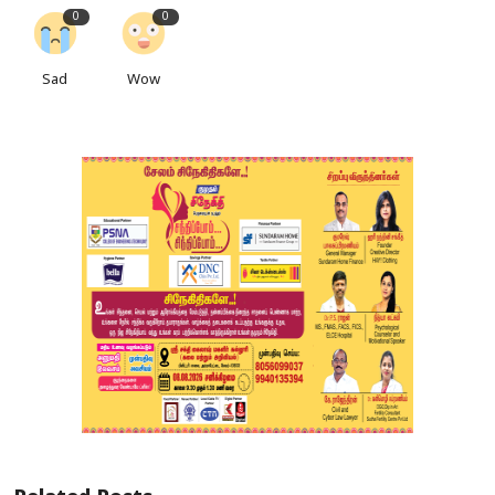
0
0
Sad
Wow