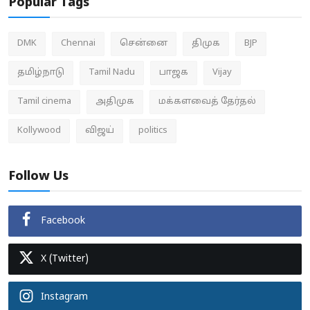
Popular Tags
DMK
Chennai
சென்னை
திமுக
BJP
தமிழ்நாடு
Tamil Nadu
பாஜக
Vijay
Tamil cinema
அதிமுக
மக்களவைத் தேர்தல்
Kollywood
விஜய்
politics
Follow Us
Facebook
X (Twitter)
Instagram