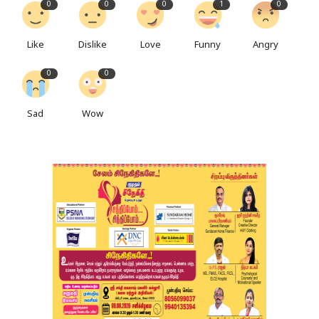
0
0
0
1
0
Like
Dislike
Love
Funny
Angry
0
0
Sad
Wow