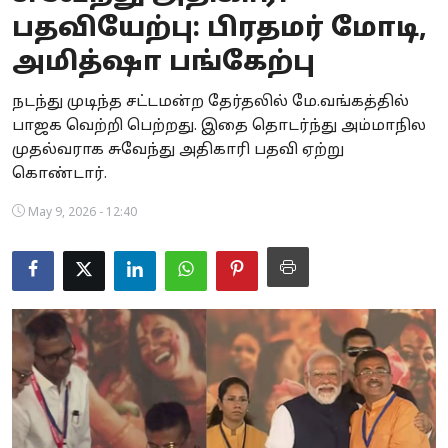
பதவியேற்பு: பிரதமர் மோடி,
Business
அமித்ஷா பங்கேற்பு
Crime
நடந்து முடிந்த சட்டமன்ற தேர்தலில் மே.வங்கத்தில்
Tamilnadu
பாஜக வெற்றி பெற்றது. இதை தொடர்ந்து அம்மாநில
முதல்வராக சுவேந்து அதிகாரி பதவி ஏற்று
National
கொண்டார்.
World
May 9, 2026 - 12:40
Astrology
Spirituality
Weather
Politics