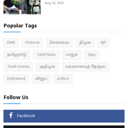
Aug 22, 2025
Popular Tags
DMK
Chennai
சென்னை
திமுக
BJP
தமிழ்நாடு
Tamil Nadu
பாஜக
Vijay
Tamil cinema
அதிமுக
மக்களவைத் தேர்தல்
Kollywood
விஜய்
politics
Follow Us
Facebook