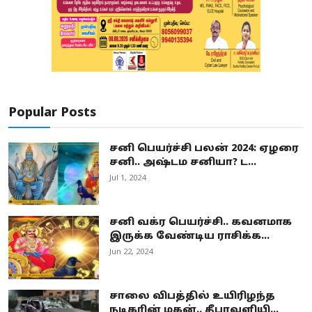
Popular Posts
சனி பெயர்ச்சி பலன் 2024: ஏழரை
சனி.. அஷ்டம சனியா? ட...
Jul 1, 2024
சனி வக்ர பெயர்ச்சி.. கவனமாக
இருக்க வேண்டிய ராசிக்க...
Jun 22, 2024
சாலை விபத்தில் உயிரிழந்த
நடிகரின் மகன்.. தீபாவளியி...