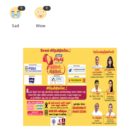
0
0
Sad
Wow