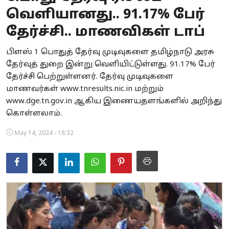
வெளியானது.. 91.17% பேர்
Business
தேர்ச்சி.. மாணவிகள் டாப்
Crime
பிளஸ் 1 பொதுத் தேர்வு முடிவுகளை தமிழ்நாடு அரசு
Tamilnadu
தேர்வுத் துறை இன்று வெளியிட்டுள்ளது. 91.17% பேர்
தேர்ச்சி பெற்றுள்ளனர். தேர்வு முடிவுகளை
National
மாணவர்கள் www.tnresults.nic.in மற்றும்
www.dge.tn.gov.in ஆகிய இணையதளங்களில் அறிந்து
World
கொள்ளலாம்.
Astrology
May 14, 2024 - 18:32
Spirituality
Weather
Politics