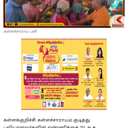
கள்ளச்சாராய பலி
கள்ளக்குறிச்சி: கள்ளச்சாராயம் குடித்து
பலியானவர்களின் எண்ணிக்கை 50 ஆக