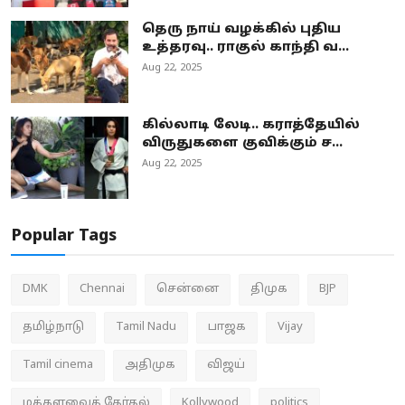
தெரு நாய் வழக்கில் புதிய
உத்தரவு.. ராகுல் காந்தி வ...
Aug 22, 2025
கில்லாடி லேடி.. கராத்தேயில்
விருதுகளை குவிக்கும் ச...
Aug 22, 2025
Popular Tags
DMK
Chennai
சென்னை
திமுக
BJP
தமிழ்நாடு
Tamil Nadu
பாஜக
Vijay
Tamil cinema
அதிமுக
விஜய்
மக்களவைத் தேர்தல்
Kollywood
politics