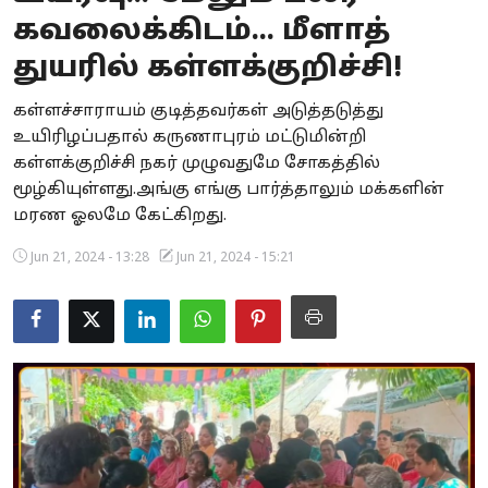
கவலைக்கிடம்... மீளாத்
Business
துயரில் கள்ளக்குறிச்சி!
Crime
கள்ளச்சாராயம் குடித்தவர்கள் அடுத்தடுத்து
Tamilnadu
உயிரிழப்பதால் கருணாபுரம் மட்டுமின்றி
கள்ளக்குறிச்சி நகர் முழுவதுமே சோகத்தில்
National
மூழ்கியுள்ளது.அங்கு எங்கு பார்த்தாலும் மக்களின்
மரண ஓலமே கேட்கிறது.
World
Jun 21, 2024 - 13:28
Jun 21, 2024 - 15:21
Astrology
Spirituality
Weather
Politics