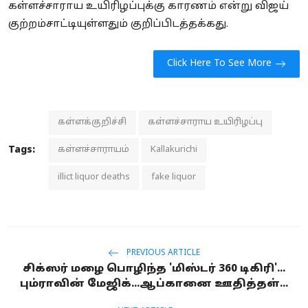
கள்ளச்சாராய உயிரிழப்புக்கு காரணம் என்று விஜய்
குற்றம்சாட்டியுள்ளதும் குறிப்பிடத்தக்கது.
Click Here To See More
கள்ளக்குறிச்சி
கள்ளச்சாராய உயிரிழப்பு
Tags:
கள்ளச்சாராயம்
Kallakurichi
illict liquor deaths
fake liquor
PREVIOUS ARTICLE
சிக்ஸர் மழை பொழிந்த 'மிஸ்டர் 360 டிகிரி'...
பும்ராவின் மேஜிக்...ஆப்கானை ஊதித்தள்...