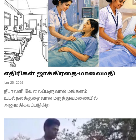
Business
Crime
Tamilnadu
National
World
எதிரிகள் ஜாக்கிரதை-மாலைமதி
Astrology
Jun 25, 2026
Spirituality
தீபாவளி வேலைப்பளுவால் மங்களம்
உடல்நலக்குறைவால் மருத்துவமனையில்
Weather
அனுமதிக்கப்படுகிற...
Politics