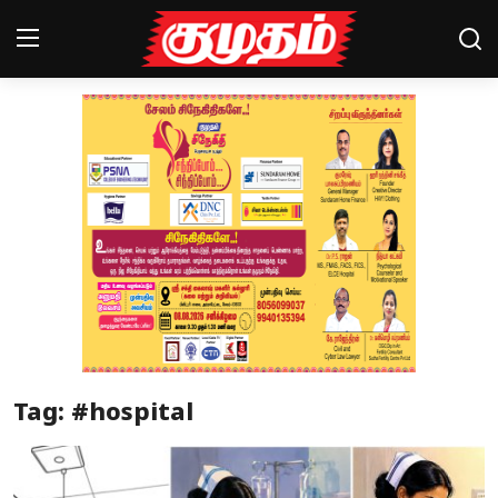
Home
Magazines
Games
Cinema
Videos
Health
Tag: #hospital
Sports
Special Story