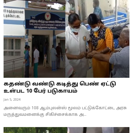
கதண்டு வண்டு கடித்து பெண் ஏட்டு
உள்பட 10 பேர் படுகாயம்
Jan 5, 2024
அனைவரும் 108 ஆம்புலன்ஸ் மூலம் பட்டுக்கோட்டை அரசு
மருத்துவமனைக்கு சிகிச்சைக்காக அ...