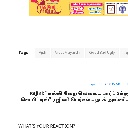
Tags:
Ajith
VidaaMuyarchi
Good Bad Ugly
அ
PREVIOUS ARTICL
Rajini: “கல்கி வேற லெவல்... பார்ட் 2க்க
வெயிட்டிங்” ரஜினி மெர்சல்... நாக் அஸ்வி..
WHAT'S YOUR REACTION?