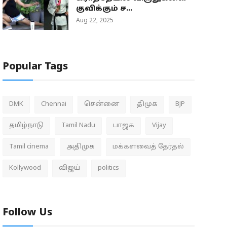
குவிக்கும் ச...
Aug 22, 2025
Popular Tags
DMK
Chennai
சென்னை
திமுக
BJP
தமிழ்நாடு
Tamil Nadu
பாஜக
Vijay
Tamil cinema
அதிமுக
மக்களவைத் தேர்தல்
Kollywood
விஜய்
politics
Follow Us