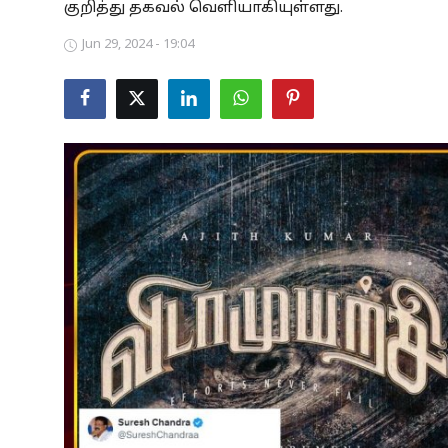
குறித்து தகவல் வெளியாகியுள்ளது.
Business
Jun 29, 2024 - 19:04
Crime
Tamilnadu
National
World
Astrology
Spirituality
Weather
Politics