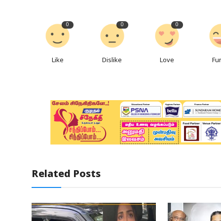
0
0
0
Like
Dislike
Love
Fu
Related Posts