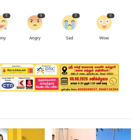
0
0
0
0
nny
Angry
Sad
Wow