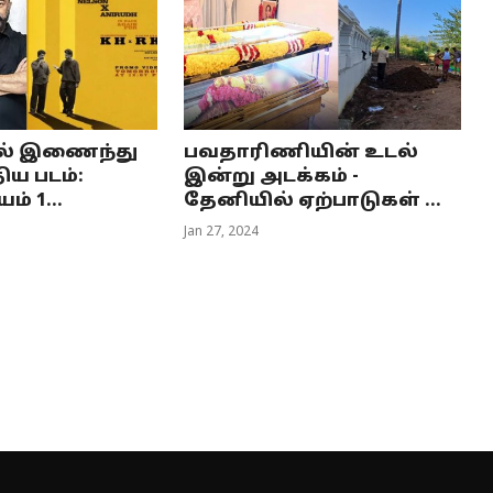
ல் இணைந்து
பவதாரிணியின் உடல்
திய படம்:
இன்று அடக்கம் -
் 1...
தேனியில் ஏற்பாடுகள் ...
Jan 27, 2024