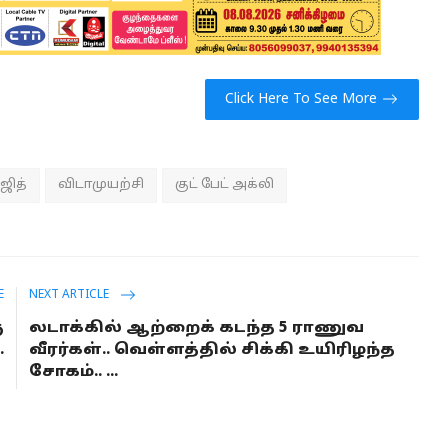
Click Here To See More
ஜித்
விடாமுயற்சி
குட் பேட் அக்லி
E
NEXT ARTICLE
ு
லடாக்கில் ஆற்றைக் கடந்த 5 ராணுவ
.
வீரர்கள்.. வெள்ளத்தில் சிக்கி உயிரிழந்த
சோகம்.. ...