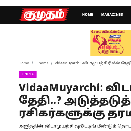
HOME
MAGAZINES
Home
Magazines
Games
Home
Cinema
VidaaMuyarchi: விடாமுயற்சி ரிலீஸ் தேத
CINEMA
Cinema
VidaaMuyarchi: வி
Videos
தேதி..? அடுத்தடுத்
Health
ரசிகர்களுக்கு த
Sports
அஜித்தின் விடாமுயற்சி ஷூட்டிங் மீண்டும் தொட
Special Story