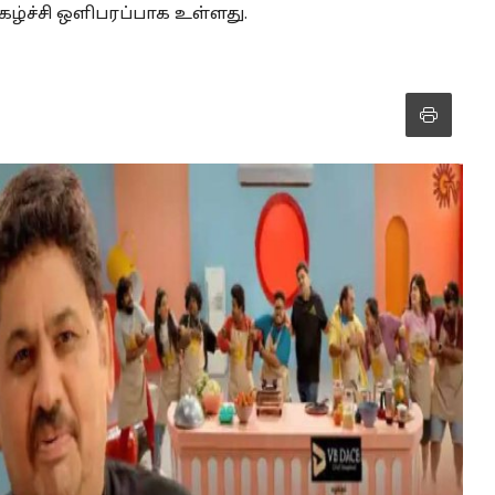
நிகழ்ச்சி ஒளிபரப்பாக உள்ளது.