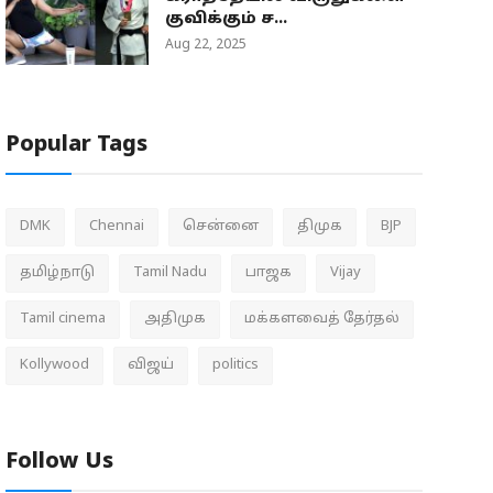
குவிக்கும் ச...
Aug 22, 2025
Popular Tags
DMK
Chennai
சென்னை
திமுக
BJP
தமிழ்நாடு
Tamil Nadu
பாஜக
Vijay
Tamil cinema
அதிமுக
மக்களவைத் தேர்தல்
Kollywood
விஜய்
politics
Follow Us