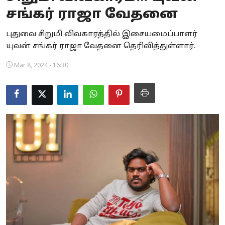
சங்கர் ராஜா வேதனை
Business
புதுவை சிறுமி விவகாரத்தில் இசையமைப்பாளர்
Crime
யுவன் சங்கர் ராஜா வேதனை தெரிவித்துள்ளார்.
Tamilnadu
Mar 8, 2024 - 16:30
National
World
Astrology
Spirituality
Weather
Politics