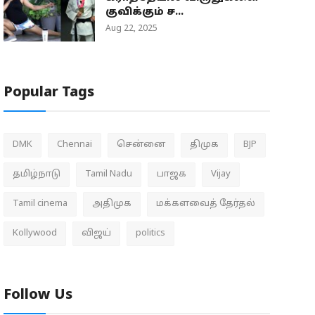
குவிக்கும் ச...
Aug 22, 2025
Popular Tags
DMK
Chennai
சென்னை
திமுக
BJP
தமிழ்நாடு
Tamil Nadu
பாஜக
Vijay
Tamil cinema
அதிமுக
மக்களவைத் தேர்தல்
Kollywood
விஜய்
politics
Follow Us