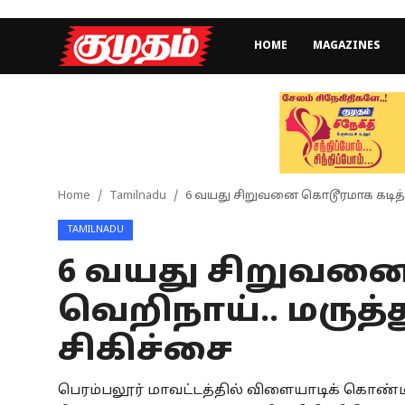
HOME
MAGAZINES
Home
Magazines
Games
Home
Tamilnadu
6 வயது சிறுவனை கொடூரமாக கடித்த
TAMILNADU
Cinema
6 வயது சிறுவனை
Videos
வெறிநாய்.. மருத
Health
சிகிச்சை
Sports
பெரம்பலூர் மாவட்டத்தில் விளையாடிக் கொண்டி
Special Story