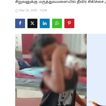
சிறுவனுக்கு மருத்துவமனையில் தீவிர சிகிச்சை அ
Business
Mar 23, 2025 - 12:08
Crime
Tamilnadu
National
World
Astrology
Spirituality
Weather
Politics