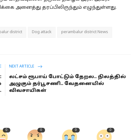
ை அனைத்து தரப்பிலிருந்தும் எழுந்துள்ளது.
lur district
Dog attack
perambalur district News
E
NEXT ARTICLE
:
லட்சம் ரூபாய் போட்டும் தேறல.. நிலத்தில்
்
அழுகும் தர்பூசணி.. வேதனையில்
.
விவசாயிகள்
0
0
0
0