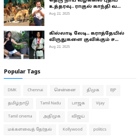
தெரு நாய் வழக்கில் புதிய
உத்தரவு.. ராகுல் காந்தி வ...
Aug 22, 2025
கில்லாடி லேடி.. கராத்தேயில்
விருதுகளை குவிக்கும் ச...
Aug 22, 2025
Popular Tags
DMK
Chennai
சென்னை
திமுக
BJP
தமிழ்நாடு
Tamil Nadu
பாஜக
Vijay
Tamil cinema
அதிமுக
விஜய்
மக்களவைத் தேர்தல்
Kollywood
politics