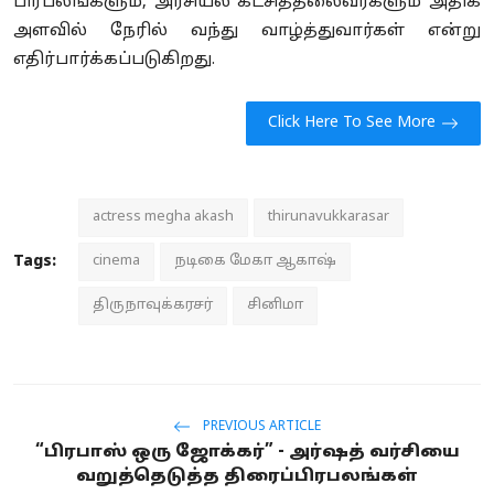
பிரபலங்களும், அரசியல் கட்சித்தலைவர்களும் அதிக
அளவில் நேரில் வந்து வாழ்த்துவார்கள் என்று
எதிர்பார்க்கப்படுகிறது.
Click Here To See More
actress megha akash
thirunavukkarasar
Tags:
cinema
நடிகை மேகா ஆகாஷ்
திருநாவுக்கரசர்
சினிமா
PREVIOUS ARTICLE
“பிரபாஸ் ஒரு ஜோக்கர்” - அர்ஷத் வர்சியை
வறுத்தெடுத்த திரைப்பிரபலங்கள்