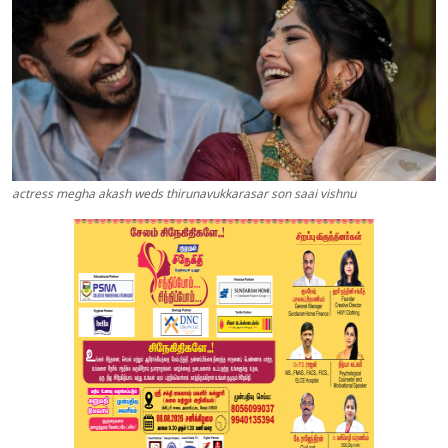
actress megha akash weds thirunavukkarasar son saai vishnu