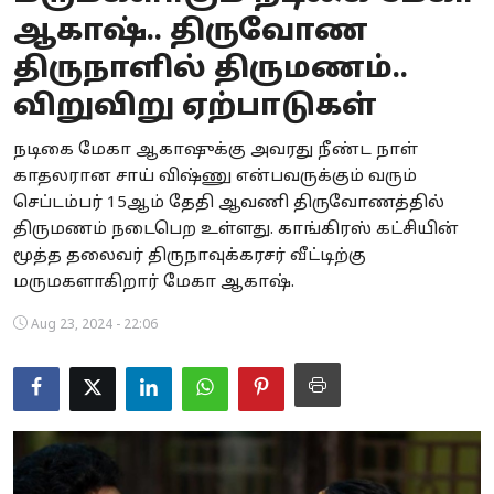
ஆகாஷ்.. திருவோண
Business
திருநாளில் திருமணம்..
Crime
விறுவிறு ஏற்பாடுகள்
Tamilnadu
நடிகை மேகா ஆகாஷுக்கு அவரது நீண்ட நாள்
காதலரான சாய் விஷ்ணு என்பவருக்கும் வரும்
National
செப்டம்பர் 15ஆம் தேதி ஆவணி திருவோணத்தில்
World
திருமணம் நடைபெற உள்ளது. காங்கிரஸ் கட்சியின்
மூத்த தலைவர் திருநாவுக்கரசர் வீட்டிற்கு
Astrology
மருமகளாகிறார் மேகா ஆகாஷ்.
Spirituality
Aug 23, 2024 - 22:06
Weather
Politics