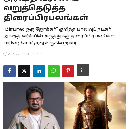
வறுத்தெடுத்த
Business
திரைப்பிரபலங்கள்
Crime
“பிரபாஸ் ஒரு ஜோக்கர்” குறித்த பாலிவுட் நடிகர்
Tamilnadu
அர்ஷத் வர்சியின் கருத்துக்கு திரைப்பிரபலங்கள்
பதிலடி கொடுத்து வருகின்றனர்.
National
Aug 22, 2024 - 21:12
World
Astrology
Spirituality
Weather
Politics