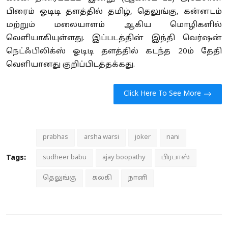
பிரைம் ஓடிடி தளத்தில் தமிழ், தெலுங்கு, கன்னடம்
மற்றும் மலையாளம் ஆகிய மொழிகளில்
வெளியாகியுள்ளது. இப்படத்தின் இந்தி வெர்ஷன்
நெட்ஃபிலிக்ஸ் ஓடிடி தளத்தில் கடந்த 20ம் தேதி
வெளியானது குறிப்பிடத்தக்கது.
Click Here To See More
prabhas
arsha warsi
joker
nani
Tags:
sudheer babu
ajay boopathy
பிரபாஸ்
தெலுங்கு
கல்கி
நானி