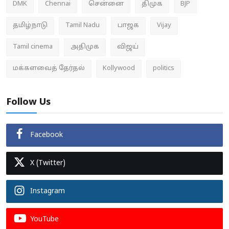
DMK
Chennai
சென்னை
திமுக
BJP
தமிழ்நாடு
Tamil Nadu
பாஜக
Vijay
Tamil cinema
அதிமுக
விஜய்
மக்களவைத் தேர்தல்
Kollywood
politics
Follow Us
Facebook
X (Twitter)
Instagram
YouTube