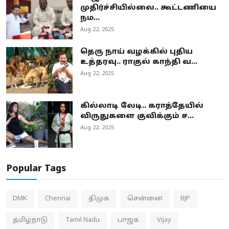
முதிர்ச்சியில்லை.. கூட்டணியை
நம...
Aug 22, 2025
தெரு நாய் வழக்கில் புதிய
உத்தரவு.. ராகுல் காந்தி வ...
Aug 22, 2025
கில்லாடி லேடி.. கராத்தேயில்
விருதுகளை குவிக்கும் ச...
Aug 22, 2025
Popular Tags
DMK
Chennai
திமுக
சென்னை
BJP
தமிழ்நாடு
Tamil Nadu
பாஜக
Vijay