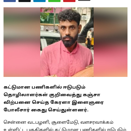
Business
Crime
Tamilnadu
National
World
Astrology
Spirituality
கட்டுமான பணிகளில் ஈடுபடும்
தொழிலாளர்கள் குறிவைத்து கஞ்சா
Weather
விற்பனை செய்த கேரளா இளைஞரை
போலீசார் கைது செய்துள்ளனர்.
Politics
சென்னை வடபழனி, சூளைமேடு, வளசரவாக்கம்
உள்ளிட்ட பகுதிகளில் கட்டுமான பணிகளில் ஈடுபடும்