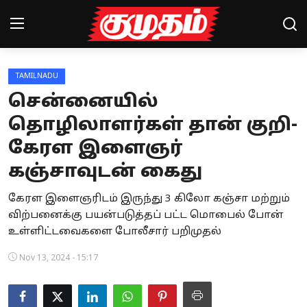
TAMILNADU
Home
சென்னையில்
Magazines
தொழிலாளர்கள் தான் குறி-
கேரள இளைஞர்
Games
கஞ்சாவுடன் கைது
Cinema
கேரள இளைஞரிடம் இருந்து 3 கிலோ கஞ்சா மற்றும்
Videos
விற்பனைக்கு பயன்படுத்தப் பட்ட மொபைல் போன்
உள்ளிட்டவைகளை போலீசார் பறிமுதல்
Health
Nov 13, 2024 - 15:17
Sports
Special Story