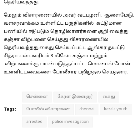
தெரியவந்தது.
மேலும் விசாரணையில் அவர் வடபழனி, சூளைமேடு,
வளசரவாக்கம் உள்ளிட்ட பகுதிகளில் கட்டுமான
பணியில் ஈடுபடும் தொழிலாளர்களை குறி வைத்து
கஞ்சா விற்பனை செய்தது விசாரணையில்
தெரியவந்தது.கைது செய்யப்பட்ட ஆஸ்கர் தயட்டு
சித்ரா என்பவரிடம் 3 கிலோ கஞ்சா மற்றும்
விற்பனைக்கு பயன்படுத்தப்பட்ட மொபைல் போன்
உள்ளிட்டவைகளை போலீசார் பறிமுதல் செய்தனர்.
சென்னை
கேரள இளைஞர்
கைது
Tags:
போலீஸ் விசாரணை
chennai
kerala youth
arrested
police investigation