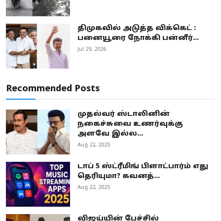
திமுகவில் அடுத்த விக்கெட் :
பனையூரை நோக்கி பன்னீர்...
Jul 29, 2026
Recommended Posts
முதல்வர் ஸ்டாலினின்
நகைச்சுவை உணர்வுக்கு
அளவே இல்ல...
Aug 22, 2025
டாப் 5 ஸ்ட்ரீமிங் பிளாட்பார்ம் எது
தெரியுமா? கவனத்...
Aug 22, 2025
விஜய்யின் பேச்சில்