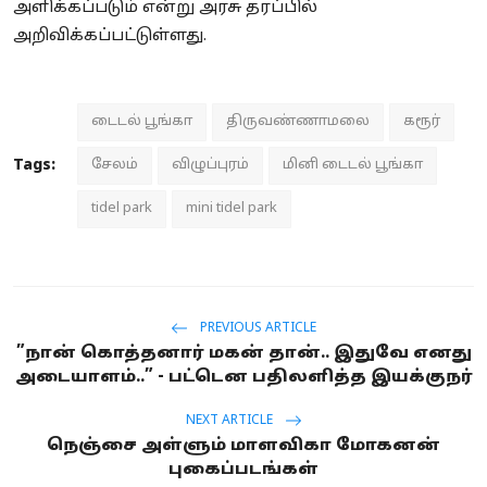
அளிக்கப்படும் என்று அரசு தரப்பில்
அறிவிக்கப்பட்டுள்ளது.
டைடல் பூங்கா
திருவண்ணாமலை
கரூர்
Tags:
சேலம்
விழுப்புரம்
மினி டைடல் பூங்கா
tidel park
mini tidel park
PREVIOUS ARTICLE
”நான் கொத்தனார் மகன் தான்.. இதுவே எனது
அடையாளம்..” - பட்டென பதிலளித்த இயக்குநர்
NEXT ARTICLE
நெஞ்சை அள்ளும் மாளவிகா மோகனன்
புகைப்படங்கள்