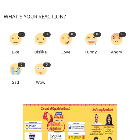
WHAT'S YOUR REACTION?
0
0
0
0
0
Like
Dislike
Love
Funny
Angry
0
0
Sad
Wow