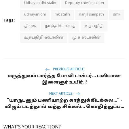
Udhayanidhi stalin
Depeuty chief minister
udhayanidhi
mk stalin
nanjil sampath
dmk
Tags:
திமுக
நாஞ்சில் சம்பத்
உதயநிதி
உதயநிதி ஸ்டாலின்
மு.க.ஸ்டாலின்
PREVIOUS ARTICLE
மருத்துவம் பார்த்த போலி டாக்டர்… பலியான
இளைஞர் உயிர்..!
NEXT ARTICLE
”யாருடனும் பணியாற்ற காத்துக்கிடக்கல…” -
விஜய் படத்தால் வந்த சிக்கல்… கொதித்துப்ப...
WHAT'S YOUR REACTION?