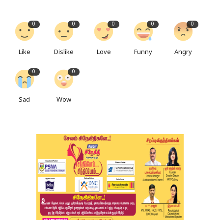
0
0
0
0
0
Like
Dislike
Love
Funny
Angry
0
0
Sad
Wow