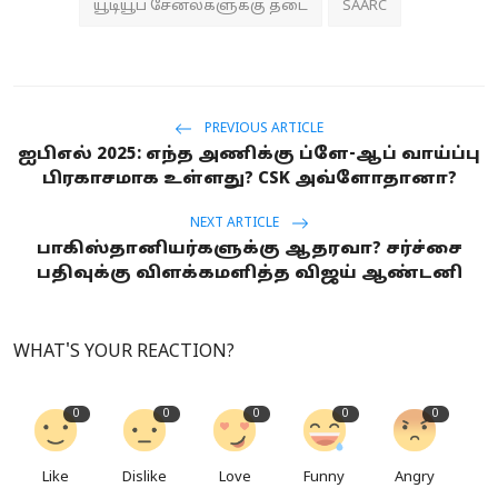
யூடியூப் சேனல்களுக்கு தடை
SAARC
PREVIOUS ARTICLE
ஐபிஎல் 2025: எந்த அணிக்கு ப்ளே-ஆப் வாய்ப்பு
பிரகாசமாக உள்ளது? CSK அவ்ளோதானா?
NEXT ARTICLE
பாகிஸ்தானியர்களுக்கு ஆதரவா? சர்ச்சை
பதிவுக்கு விளக்கமளித்த விஜய் ஆண்டனி
WHAT'S YOUR REACTION?
0
0
0
0
0
Like
Dislike
Love
Funny
Angry