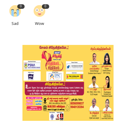
0
0
Sad
Wow