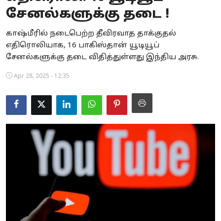
சேனல்களுக்கு தடை !
Business
காஷ்மீரில் நடைபெற்ற தீவிரவாத தாக்குதல்
Crime
எதிரொலியாக, 16 பாகிஸ்தான் யூடியூப்
சேனல்களுக்கு தடை விதித்துள்ளது இந்திய அரசு.
Tamilnadu
Apr 28, 2025 - 12:35
National
World
Astrology
Spirituality
Weather
Politics