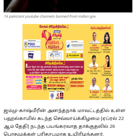
16 pakistani youtube channels banned from indian gov
ஜம்மு-காஷ்மீரின் அனந்த்நாக் மாவட்டத்தில் உள்ள
பஹல்காமில் கடந்த செவ்வாய்க்கிழமை (ஏப்ரல் 22
ஆம் தேதி) நடந்த பயங்கரவாத தாக்குதலில் 26
பொதுமக்கள் பரிதாபமாக உயிரிழந்தனர்.