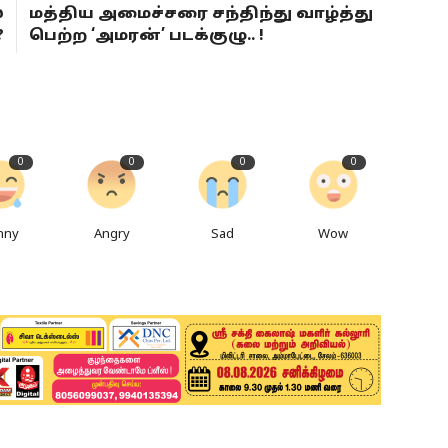
்
மத்திய அமைச்சரை சந்திந்து வாழ்த்து
?
பெற்ற ‘அமரன்’ படக்குழு.. !
0
0
0
0
nny
Angry
Sad
Wow