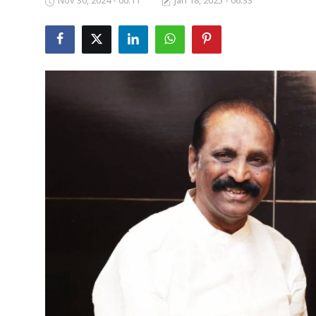
Nov 30, 2024 - 00:11
Jan 18, 2025 - 06:33
Business
Crime
Tamilnadu
National
World
Astrology
Spirituality
Weather
Politics