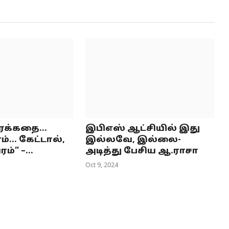
க்கதை...
இபிஎஸ் ஆட்சியில் இது
.. கேட்டால்,
இல்லவே, இல்லை-
்” –...
அடித்து பேசிய ஆ.ராசா
Oct 9, 2024