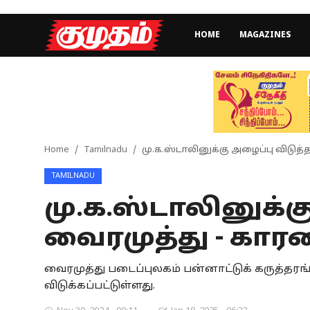
HOME
MAGAZINES
Home
Magazines
Games
Home
Tamilnadu
மு.க.ஸ்டாலினுக்கு அழைப்பு விடுத
TAMILNADU
Cinema
மு.க.ஸ்டாலினுக்க
Videos
வைரமுத்து - கார
Health
வைரமுத்து படைப்புலகம் பன்னாட்டுக் கருத்தரங்
Sports
விடுக்கப்பட்டுள்ளது.
Special Story