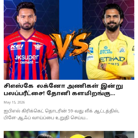
சிஎஸ்கே லக்னோ அணிகள் இன்று
பலப்பரீட்சை! தோனி களமிறங்கு...
May 15, 2026
ஐபிஎல் கிரிக்கெட் தொடரின் 59-வது லீக் ஆட்டத்தில்,
பிளே-ஆஃப் வாய்ப்பை உறுதி செய்ய...