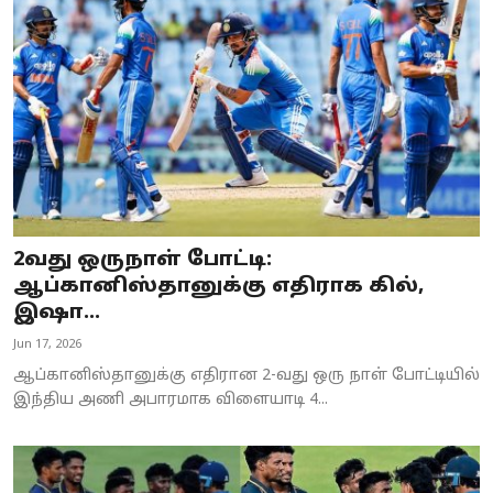
Business
Crime
Tamilnadu
National
World
2வது ஒருநாள் போட்டி:
Astrology
ஆப்கானிஸ்தானுக்கு எதிராக கில்,
இஷா...
Spirituality
Jun 17, 2026
Weather
ஆப்கானிஸ்தானுக்கு எதிரான 2-வது ஒரு நாள் போட்டியில்
இந்திய அணி அபாரமாக விளையாடி 4...
Politics