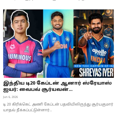
இந்திய டி20 கேப்டன் ஆனார் ஸ்ரேயாஸ்
ஐயர்: வைபவ் சூர்யவன்...
Jun 6, 2026
டி 20 கிரிக்கெட் அணி கேப்டன் பதவியிலிருந்து சூர்யகுமார்
யாதவ் நீக்கப்பட்டுள்ளார்...