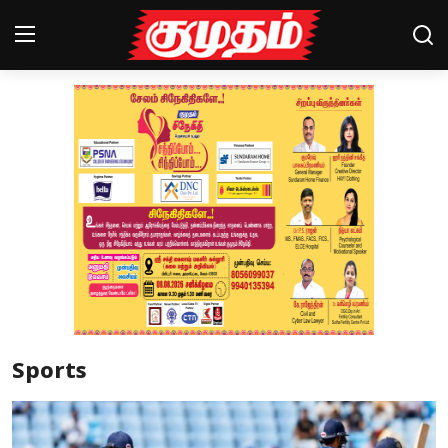
Home
Magazines
Games
Cinema
Videos
Health
Sports
Sports
Special Story