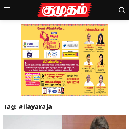
Home
Magazines
Games
Cinema
Videos
Health
Tag: #ilayaraja
Sports
Special Story