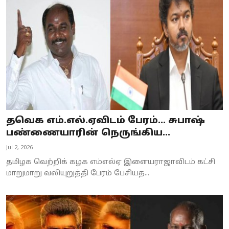
Business
Crime
Tamilnadu
National
World
தவெக எம்.எல்.ஏவிடம் பேரம்… சுபாஷ்
Astrology
பண்ணையாரின் நெருங்கிய...
Jul 2, 2026
Spirituality
தமிழக வெற்றிக் கழக எம்எல்ஏ இளையராஜாவிடம் கட்சி
Weather
மாறுமாறு வலியுறுத்தி பேரம் பேசியத...
Politics