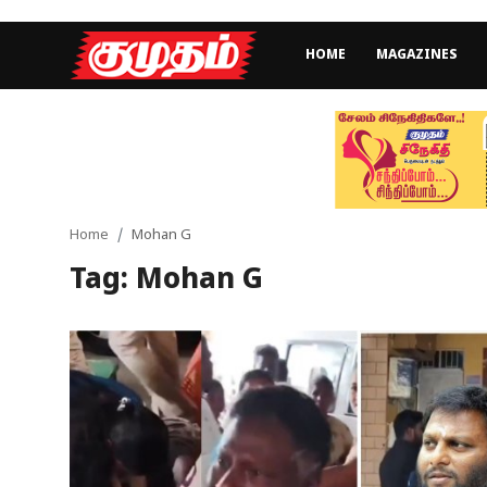
HOME
MAGAZINES
Home
Magazines
Games
Home
Mohan G
Tag: Mohan G
Cinema
Videos
Health
Sports
Special Story