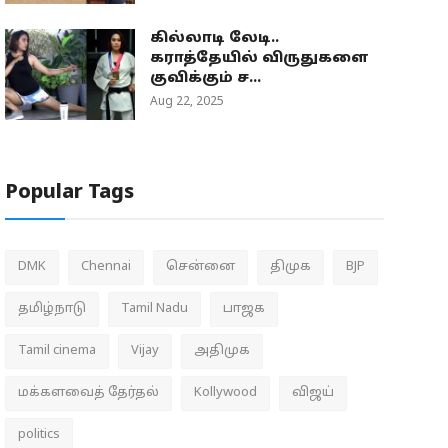
கில்லாடி லேடி..
கராத்தேயில் விருதுகளை
குவிக்கும் ச...
Aug 22, 2025
Popular Tags
DMK
Chennai
சென்னை
திமுக
BJP
தமிழ்நாடு
Tamil Nadu
பாஜக
Tamil cinema
Vijay
அதிமுக
மக்களவைத் தேர்தல்
Kollywood
விஜய்
politics