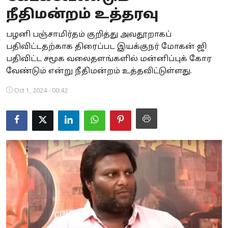
நீதிமன்றம் உத்தரவு
Business
பழனி பஞ்சாமிர்தம் குறித்து அவதூறாகப்
Crime
பதிவிட்டதற்காக திரைப்பட இயக்குநர் மோகன் ஜி
பதிவிட்ட சமூக வலைதளங்களில் மன்னிப்புக் கோர
Tamilnadu
வேண்டும் என்று நீதிமன்றம் உத்தவிட்டுள்ளது.
National
Oct 1, 2024 - 00:42
World
Astrology
Spirituality
Weather
Politics