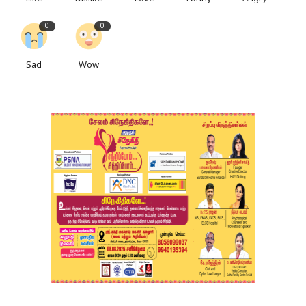
0
0
Sad
Wow