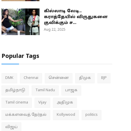
கில்லாடி லேடி..
கராத்தேயில் விருதுகளை
குவிக்கும் ச...
Aug 22, 2025
Popular Tags
DMK
Chennai
சென்னை
திமுக
BJP
தமிழ்நாடு
Tamil Nadu
பாஜக
Tamil cinema
Vijay
அதிமுக
மக்களவைத் தேர்தல்
Kollywood
politics
விஜய்