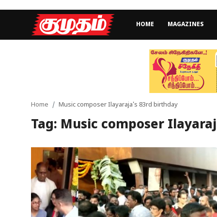
HOME
MAGAZINES
Home
Magazines
Games
Home
Music composer Ilayaraja's 83rd birthday
Tag: Music composer Ilayaraj
Cinema
Videos
Health
Sports
Special Story