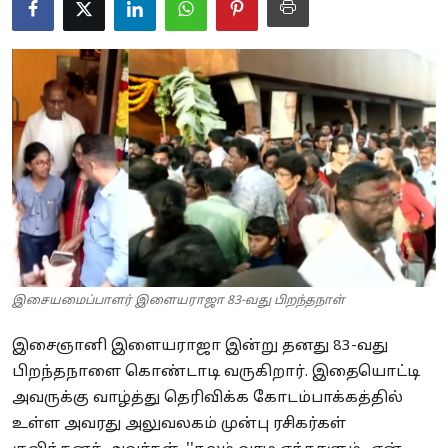
Business
Crime
Tamilnadu
National
World
Astrology
Spirituality
இசையமைப்பாளர் இளையராஜா 83-வது பிறந்தநாள்
Weather
இசைஞானி இளையராஜா இன்று தனது 83-வது
பிறந்தநாளை கொண்டாடி வருகிறார். இதையொட்டி
Politics
அவருக்கு வாழ்த்து தெரிவிக்க கோடம்பாக்கத்தில்
உள்ள அவரது அலுவலகம் முன்பு ரசிகர்கள்