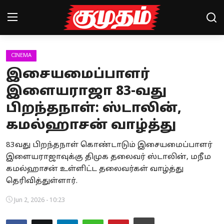
CINEMA
Home
இசையமைப்பாளர்
Magazines
இளையராஜா 83-வது
பிறந்தநாள்: ஸ்டாலின்,
Games
கமல்ஹாசன் வாழ்த்து
Cinema
83வது பிறந்தநாள் கொண்டாடும் இசையமைப்பாளர்
Videos
இளையராஜாவுக்கு திமுக தலைவர் ஸ்டாலின், மநீம
கமல்ஹாசன் உள்ளிட்ட தலைவர்கள் வாழ்த்து
Health
தெரிவித்துள்ளார்.
Sports
Jun 2, 2026 - 10:23
Special Story