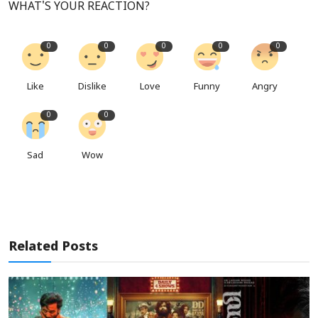
WHAT'S YOUR REACTION?
0
0
0
0
0
Like
Dislike
Love
Funny
Angry
0
0
Sad
Wow
Related Posts