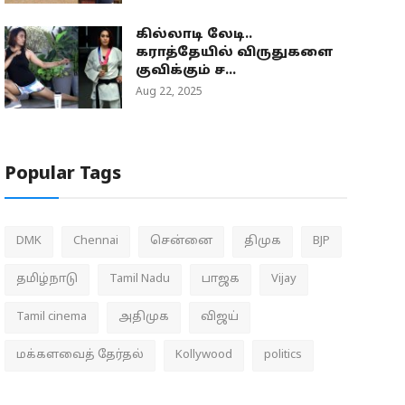
கில்லாடி லேடி..
கராத்தேயில் விருதுகளை
குவிக்கும் ச...
Aug 22, 2025
Popular Tags
DMK
Chennai
சென்னை
திமுக
BJP
தமிழ்நாடு
Tamil Nadu
பாஜக
Vijay
Tamil cinema
அதிமுக
விஜய்
மக்களவைத் தேர்தல்
Kollywood
politics