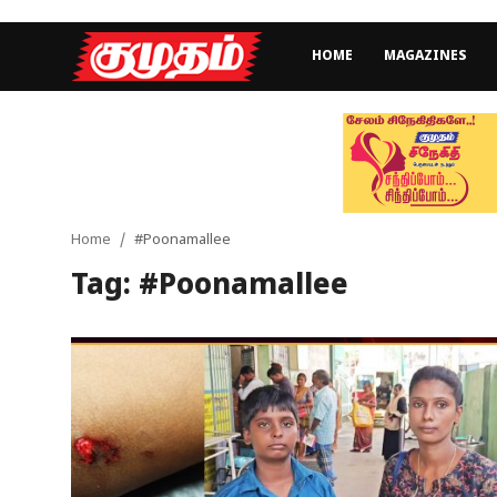
HOME
MAGAZINES
Home
Magazines
Games
Home
#Poonamallee
Tag: #Poonamallee
Cinema
Videos
Health
Sports
Special Story