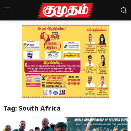
Home
Magazines
Games
Cinema
Videos
Health
Tag: South Africa
Sports
Special Story