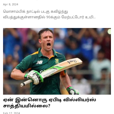
Apr 8, 2024
மொசாம்பிக் நாட்டில் படகு கவிழ்ந்து
விபத்துக்குள்ளானதில் 90க்கும் மேற்பட்டோர் உயி...
ஏன் இன்னொரு ஏபிடி வில்லியர்ஸ்
சாத்தியமில்லை?
Feb 17, 2024