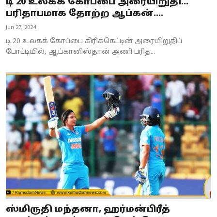
டி 20 உலகக் கோப்பை அரையிறுதி...
பரிதாபமாக தோற்ற ஆப்கன்....
Jun 27, 2024
டி 20 உலகக் கோப்பை கிரிக்கெட்டின் அரையிறுதிப்
போட்டியில், ஆப்கானிஸ்தான் அணி பரித...
ஸ்மிருதி மந்தனா, ஹர்மன்பிரீத்