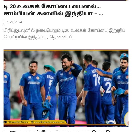
டி 20 உலகக் கோப்பை பைனல்...
சாம்பியன் கனவில் இந்தியா – ...
Jun 29, 2024
பிரிட்ஜ்டவுனில் நடைபெறும் டி20 உலகக் கோப்பை இறுதிப்
போட்டியில் இந்தியா, தென்னாப்...