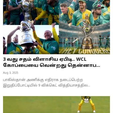
Business
Crime
Tamilnadu
National
World
3 வது சதம் விளாசிய ஏபிடி.. WCL
Astrology
கோப்பையை வென்றது தென்னாப...
Aug 3, 2025
Spirituality
பாகிஸ்தான் அணிக்கு எதிராக நடைப்பெற்ற
Weather
இறுதிப்போட்டியில் 9 விக்கெட் வித்தியாசத்தில...
Politics