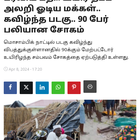
அலறி ஓடிய மக்கள்..
Business
கவிழ்ந்த படகு.. 90 பேர்
Crime
பலியான சோகம்
Tamilnadu
மொசாம்பிக் நாட்டில் படகு கவிழ்ந்து
விபத்துக்குள்ளானதில் 90க்கும் மேற்பட்டோர்
National
உயிரிழந்த சம்பவம் சோகத்தை ஏற்படுத்தி உள்ளது.
World
Apr 8, 2024 - 17:20
Astrology
Spirituality
Weather
Politics